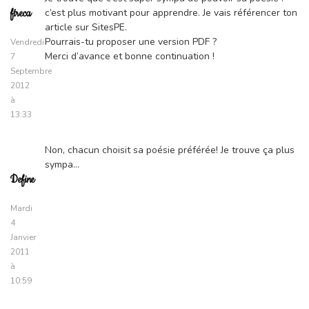
c’est plus motivant pour apprendre. Je vais référencer ton
ftreca
article sur SitesPE.
Pourrais-tu proposer une version PDF ?
Vendredi
Merci d’avance et bonne continuation !
7
Septembre
2012
à
13:33
Non, chacun choisit sa poésie préférée! Je trouve ça plus
sympa…
Define
Mardi
4
Janvier
2011
à
10:59