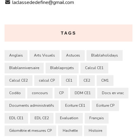
laclassededefine@gmail.com
TAGS
Anglais
Arts Visuels
Astuces
Blablaholidays
Blablanniversaire
Blablaprojets
Calcul CE1
Calcul CE2
calcul CP
CE1
CE2
CM1
Codéo
concours
CP
DDM CE1
Docs en vrac
Documents administratifs
Ecriture CE1
Ecriture CP
EDL CE1
EDL CE2
Evaluation
Français
Géométrie et mesures CP
Hachette
Histoire