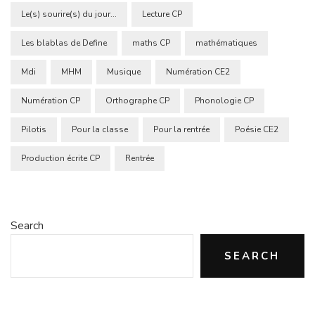
Le(s) sourire(s) du jour...
Lecture CP
Les blablas de Define
maths CP
mathématiques
Mdi
MHM
Musique
Numération CE2
Numération CP
Orthographe CP
Phonologie CP
Pilotis
Pour la classe
Pour la rentrée
Poésie CE2
Production écrite CP
Rentrée
Search
SEARCH