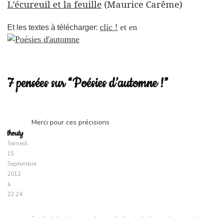
L’écureuil et la feuille
(Maurice Carême)
clic !
et en
Et les textes à télécharger:
7 pensées sur “Poésies d’automne !”
Merci pour ces précisions
thouty
Samedi
15
Septembre
2012
à
22:24