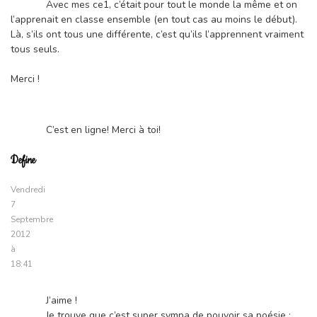
Avec mes ce1, c’était pour tout le monde la même et on
l’apprenait en classe ensemble (en tout cas au moins le début).
Là, s’ils ont tous une différente, c’est qu’ils l’apprennent vraiment
tous seuls.
Merci !
C’est en ligne! Merci à toi!
Define
Vendredi
7
Septembre
2012
à
18:41
J’aime !
Je trouve que c’est super sympa de pouvoir sa poésie :