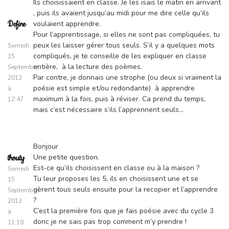
Ils choisissaient en classe. Je les isais le matin en arrivant
, puis ils avaient jusqu’au midi pour me dire celle qu’ils
voulaient apprendre.
Define
Pour l’apprentissage, si elles ne sont pas compliquées, tu
peux les laisser gérer tous seuls. S’il y a quelques mots
Samedi
compliqués, je te conseille de les expliquer en classe
15
entière, à la lecture des poèmes.
Septembre
Par contre, je donnais une strophe (ou deux si vraiment la
2012
poésie est simple et/ou redondante) à apprendre
à
maximum à la fois, puis à réviser. Ca prend du temps,
12:47
mais c’est nécessaire s’ils l’apprennent seuls…
Bonjour
Une petite question.
thouty
Est-ce qu’ils choisissent en classe ou à la maison ?
Samedi
Tu leur proposes les 5, ils en choisissent une et se
15
gèrent tous seuls ensuite pour la recopier et l’apprendre
Septembre
?
2012
C’est la première fois que je fais poésie avec du cycle 3
à
donc je ne sais pas trop comment m’y prendre !
11:18