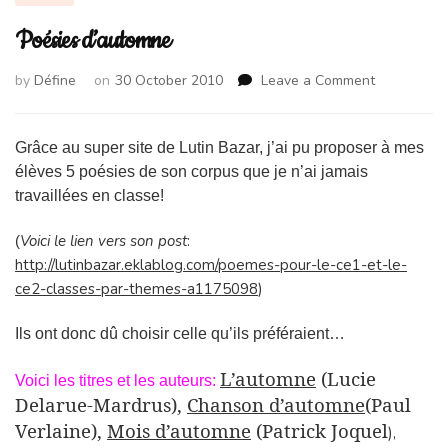
Poésies d’automne
on
by
Défine
on
30 October 2010
Leave a Comment
Poésies
d’automne
Grâce au super site de Lutin Bazar, j’ai pu proposer à mes
élèves 5 poésies de son corpus que je n’ai jamais
travaillées en classe!
Voici le lien vers son post
:
(
http://lutinbazar.eklablog.com/poemes-pour-le-ce1-et-le-
ce2-classes-par-themes-a1175098
)
Ils ont donc dû choisir celle qu’ils préféraient…
L’automne
(
Lucie
Voici les titres et les auteurs:
Delarue-Mardrus),
Chanson d’automne
(Paul
Verlaine),
Mois d’automne
(
Patrick Joquel
),