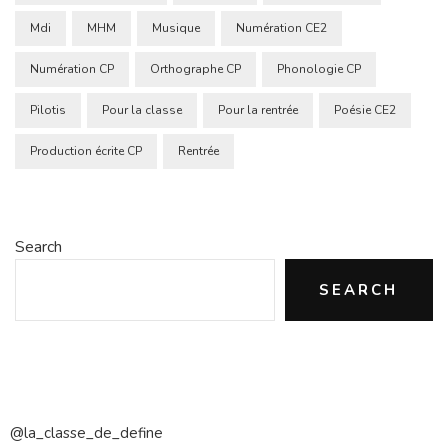
Mdi
MHM
Musique
Numération CE2
Numération CP
Orthographe CP
Phonologie CP
Pilotis
Pour la classe
Pour la rentrée
Poésie CE2
Production écrite CP
Rentrée
Search
SEARCH
@la_classe_de_define