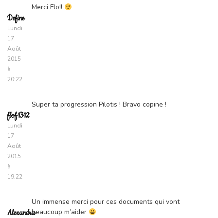
Merci Flo!!
Define
Lundi
17
Août
2015
à
20:22
Super ta progression Pilotis ! Bravo copine !
flof1312
Lundi
17
Août
2015
à
19:22
Un immense merci pour ces documents qui vont
beaucoup m’aider
Alexandra