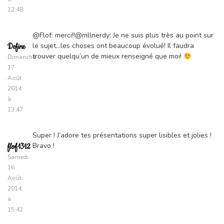
12:48
@Flof: merci!!@mllnerdy: Je ne suis plus très au point sur
le sujet…les choses ont beaucoup évolué! Il faudra
Define
trouver quelqu’un de mieux renseigné que moi!
Dimanche
17
Août
2014
à
13:47
Super ! J’adore tes présentations super lisibles et jolies !
Bravo !
flof1312
Samedi
16
Août
2014
à
15:42