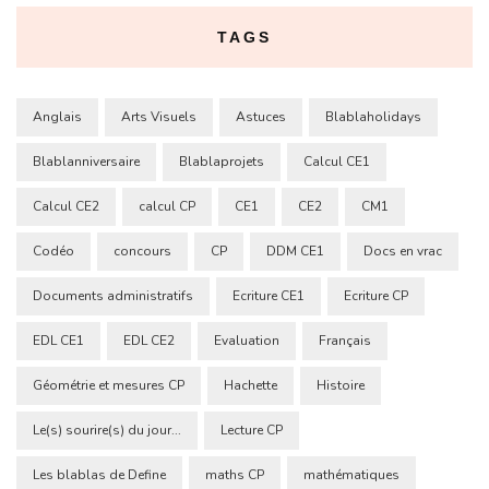
TAGS
Anglais
Arts Visuels
Astuces
Blablaholidays
Blablanniversaire
Blablaprojets
Calcul CE1
Calcul CE2
calcul CP
CE1
CE2
CM1
Codéo
concours
CP
DDM CE1
Docs en vrac
Documents administratifs
Ecriture CE1
Ecriture CP
EDL CE1
EDL CE2
Evaluation
Français
Géométrie et mesures CP
Hachette
Histoire
Le(s) sourire(s) du jour...
Lecture CP
Les blablas de Define
maths CP
mathématiques