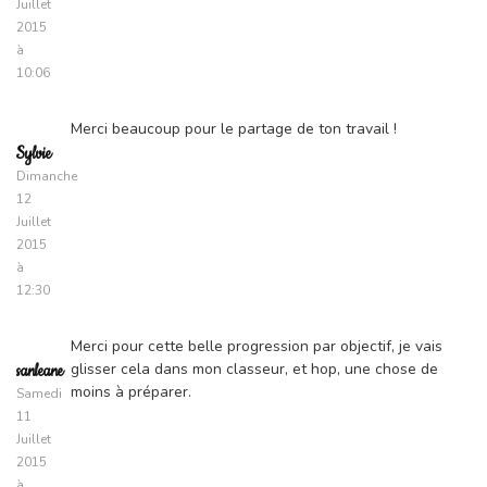
Juillet
2015
à
10:06
Merci beaucoup pour le partage de ton travail !
Sylvie
Dimanche
12
Juillet
2015
à
12:30
Merci pour cette belle progression par objectif, je vais
glisser cela dans mon classeur, et hop, une chose de
sanleane
moins à préparer.
Samedi
11
Juillet
2015
à