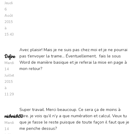
Jeudi
6
Août
2015
à
15:43
Avec plaisir! Mais je ne suis pas chez moi et je ne pourrai
pas t’envoyer la trame… Éventuellement, fais le sous
Define
Word de manière basique et je referai la mise en page à
Mardi
mon retour?
14
Juillet
2015
à
11:29
Super travail. Merci beaucoup. Ce sera ça de moins à
faire. je vois qu’il n’y a que numération et calcul. Veux tu
michmich60
que je fasse le reste puisque de toute façon il faut que je
Mardi
me penche dessus?
14