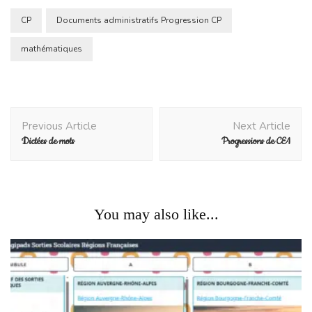
CP
Documents administratifs Progression CP
mathématiques
Post
Previous Article
Next Article
Navigation
Dictées de mots
Progressions de CE1
You may also like...