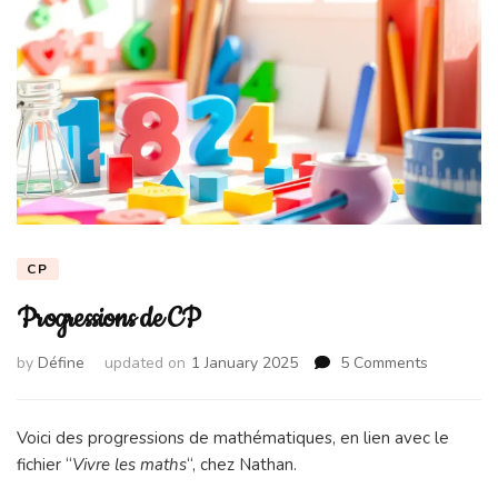
CP
Progressions de CP
on
by
Défine
updated on
1 January 2025
5 Comments
Progressi
de
CP
Voici des progressions de mathématiques, en lien avec le
fichier “
Vivre les maths
“, chez Nathan.