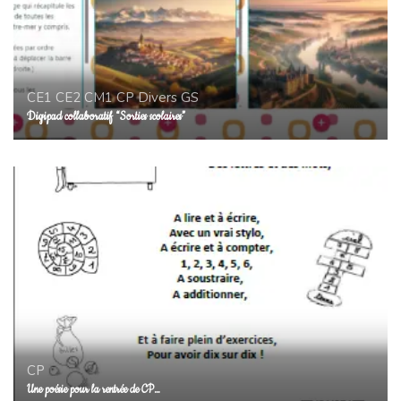
CE1
CE2
CM1
CP
Divers
GS
Digipad collaboratif “Sorties scolaires”
CP
Une poésie pour la rentrée de CP…