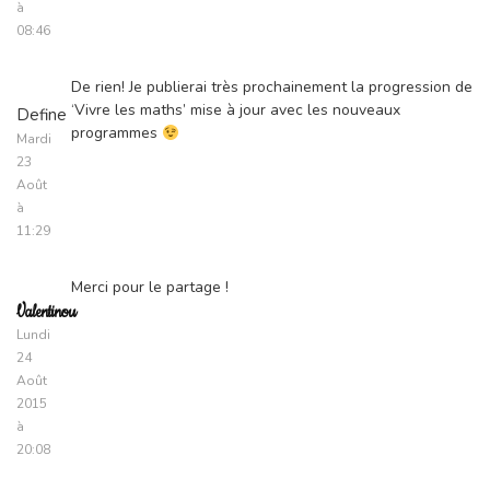
à
08:46
De rien! Je publierai très prochainement la progression de
‘Vivre les maths’ mise à jour avec les nouveaux
Define
programmes
Mardi
23
Août
à
11:29
Merci pour le partage !
Valentinou
Lundi
24
Août
2015
à
20:08