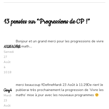
13 pensées sur “Progressions de CP !”
Bonjour et un grand merci pour les progressions de vivre
les math….
AUNAGRE
Samedi
27
Août
à
10:18
merci beaucoup !!DefineMardi 23 Août à 11:29De rien! Je
publierai très prochainement la progression de ‘Vivre les
Giny4
maths’ mise à jour avec les nouveaux programmes
Mardi
23
Août