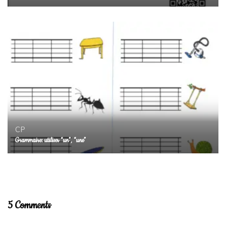
CP
Grammaire: utiliser “un”, “une”
5 Comments