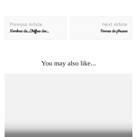
Post
Previous Article
Next Article
Navigation
Nombres de…Chiffres des…
Formes de phrases
You may also like...