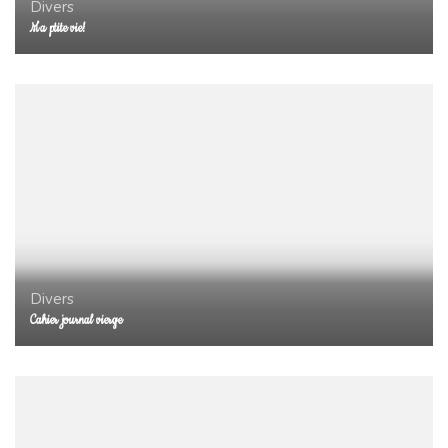
Divers
Ma ptite vie!
Divers
Cahier journal vierge