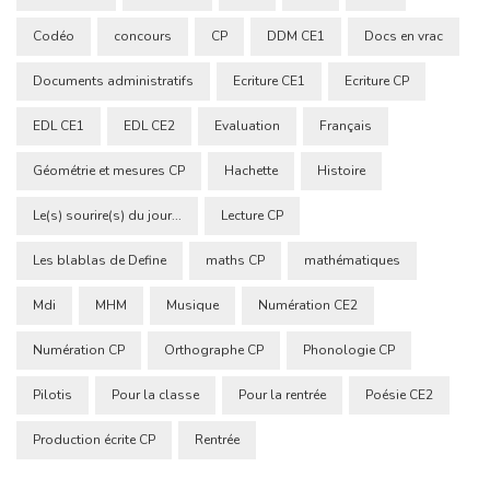
Codéo
concours
CP
DDM CE1
Docs en vrac
Documents administratifs
Ecriture CE1
Ecriture CP
EDL CE1
EDL CE2
Evaluation
Français
Géométrie et mesures CP
Hachette
Histoire
Le(s) sourire(s) du jour...
Lecture CP
Les blablas de Define
maths CP
mathématiques
Mdi
MHM
Musique
Numération CE2
Numération CP
Orthographe CP
Phonologie CP
Pilotis
Pour la classe
Pour la rentrée
Poésie CE2
Production écrite CP
Rentrée