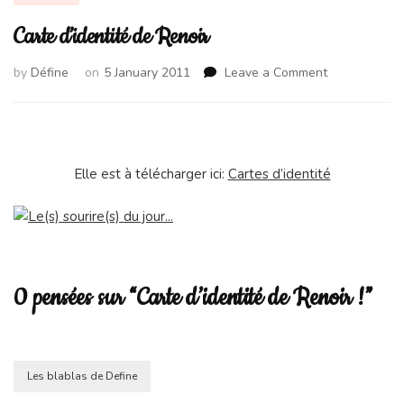
Carte d’identité de Renoir
on
by
Défine
on
5 January 2011
Leave a Comment
Carte
d’identité
de
Renoir
Elle est à télécharger ici:
Cartes d’identité
0 pensées sur “Carte d’identité de Renoir !”
Les blablas de Define