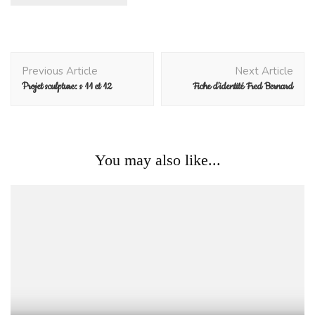
Post
Previous Article
Next Article
Navigation
Projet sculpture: s 11 et 12
Fiche d’identité Fred Bernard
You may also like...