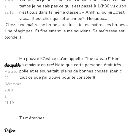
2010
temps je ne sais pas ce qui s’est passé à 16h30 vu qu’on
à
n’est plus dans la même classe… – Ahhhh… ouiiiiii …c’est
22:12
vrai….- Il est chez qui cette année?- Heuuuuu…
Chez….une maîtresse brune… »Je lui liste les maîtresses brunes…
Il ne réagit pas…Et finalement, je me souviens! Sa maîtresse est
blonde…!
Ma pauvre !C’est ce qu’on appelle “the rateau !” Bon
vaut mieux en rire! Note que cette personne était très
choupakhi
polie et te souhaitait pleins de bonnes choses! (ben c
Mercredi
tout ce que j’ai trouvé pour te consoler!)
22
Décembre
2010
à
21:19
Tu m’étonnes!!
Define