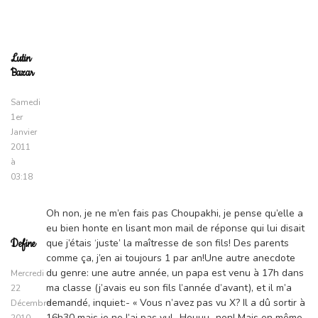
Lutin
Bazar
Samedi
1er
Janvier
2011
à
03:18
Oh non, je ne m’en fais pas Choupakhi, je pense qu’elle a
eu bien honte en lisant mon mail de réponse qui lui disait
que j’étais ‘juste’ la maîtresse de son fils! Des parents
Define
comme ça, j’en ai toujours 1 par an!Une autre anecdote
du genre: une autre année, un papa est venu à 17h dans
Mercredi
ma classe (j’avais eu son fils l’année d’avant), et il m’a
22
demandé, inquiet:- « Vous n’avez pas vu X? Il a dû sortir à
Décembre
16h30 mais je ne l’ai pas vu!- Heuuu…non! Mais en même