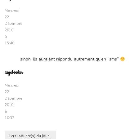
Mercredi
22
Décembre
2010
à
15:40
sinon, ils auraient répondu autrement qu’en “sms”
sagebooker
Mercredi
22
Décembre
2010
à
10:32
Le(s) sourire(s) du jour...