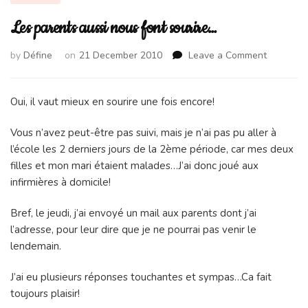
Les parents aussi nous font sourire…
on
by
Défine
on
21 December 2010
Leave a Comment
Les
parents
aussi
Oui, il vaut mieux en sourire une fois encore!
nous
font
Vous n’avez peut-être pas suivi, mais je n’ai pas pu aller à
sourire…
l’école les 2 derniers jours de la 2ème période, car mes deux
filles et mon mari étaient malades…J’ai donc joué aux
infirmières à domicile!
Bref, le jeudi, j’ai envoyé un mail aux parents dont j’ai
l’adresse, pour leur dire que je ne pourrai pas venir le
lendemain.
J’ai eu plusieurs réponses touchantes et sympas…Ca fait
toujours plaisir!