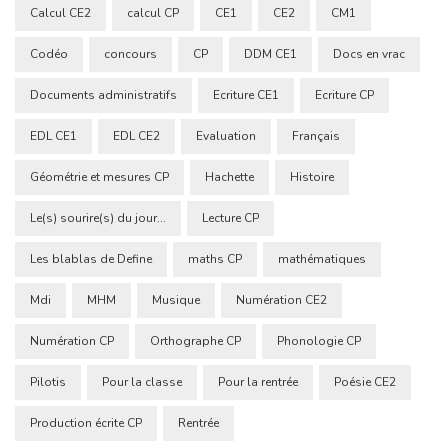
Calcul CE2
calcul CP
CE1
CE2
CM1
Codéo
concours
CP
DDM CE1
Docs en vrac
Documents administratifs
Ecriture CE1
Ecriture CP
EDL CE1
EDL CE2
Evaluation
Français
Géométrie et mesures CP
Hachette
Histoire
Le(s) sourire(s) du jour...
Lecture CP
Les blablas de Define
maths CP
mathématiques
Mdi
MHM
Musique
Numération CE2
Numération CP
Orthographe CP
Phonologie CP
Pilotis
Pour la classe
Pour la rentrée
Poésie CE2
Production écrite CP
Rentrée