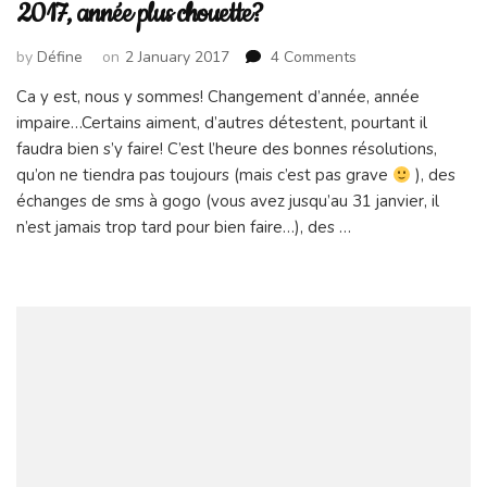
2017, année plus chouette?
on
by
Défine
on
2 January 2017
4 Comments
2017,
Ca y est, nous y sommes! Changement d’année, année
année
impaire…Certains aiment, d’autres détestent, pourtant il
plus
chouette?
faudra bien s’y faire! C’est l’heure des bonnes résolutions,
qu’on ne tiendra pas toujours (mais c’est pas grave
), des
échanges de sms à gogo (vous avez jusqu’au 31 janvier, il
n’est jamais trop tard pour bien faire…), des …