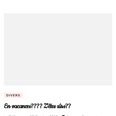
DIVERS
En vacances???? Z’êtes sûrs??