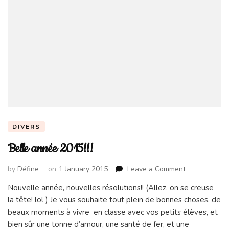
DIVERS
Belle année 2015!!!
on
by
Défine
on
1 January 2015
Leave a Comment
Belle
Nouvelle année, nouvelles résolutions!! (Allez, on se creuse
année
la tête! lol ) Je vous souhaite tout plein de bonnes choses, de
2015!!!
beaux moments à vivre en classe avec vos petits élèves, et
bien sûr une tonne d’amour, une santé de fer, et une