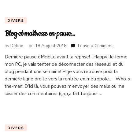
DIVERS
Blog et maîtresse en pause…
on
by
Défine
on
18 August 2018
Leave a Comment
Blog
Dernière pause officielle avant la reprise! :Happy: Je ferme
et
mon PC, je vais tenter de déconnecter des réseaux et du
maîtresse
en
blog pendant une semaine! Et je vous retrouve pour la
pause…
dernière ligne droite vers la rentrée en métropole… :Who-s-
the-man: D’ici là, vous pouvez m’envoyer des mails ou me
laisser des commentaires (ça, ça fait toujours …
DIVERS