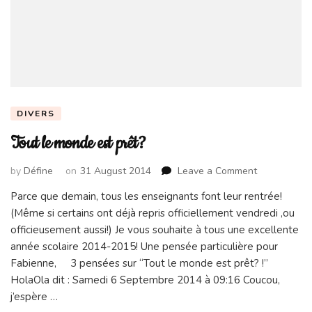
DIVERS
Tout le monde est prêt?
on
by
Défine
on
31 August 2014
Leave a Comment
Tout
Parce que demain, tous les enseignants font leur rentrée!
le
(Même si certains ont déjà repris officiellement vendredi ,ou
monde
est
officieusement aussi!) Je vous souhaite à tous une excellente
prêt?
année scolaire 2014-2015! Une pensée particulière pour
Fabienne, 3 pensées sur “Tout le monde est prêt? !”
HolaOla dit : Samedi 6 Septembre 2014 à 09:16 Coucou,
j’espère …