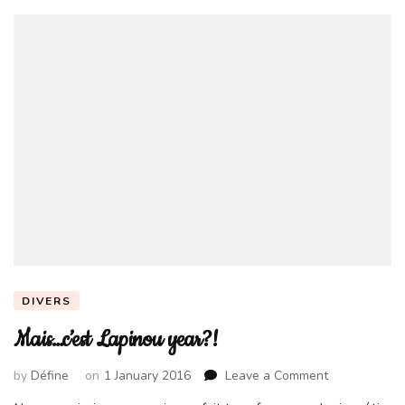
DIVERS
Mais…c’est Lapinou year?!
on
by
Défine
on
1 January 2016
Leave a Comment
Mais…