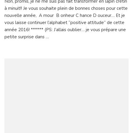
Non, promis, je ne me suis pas fait transformer en lapin crétin
c’est
à minuit!! Je vous souhaite plein de bonnes choses pour cette
Lapinou
year?!
nouvelle année, A mour B onheur C hance D ouceur… Et je
vous laisse continuer l’alphabet “positive attitude” de cette
année 2016! ****** (PS: J’allais oublier… je vous prépare une
petite surprise dans …