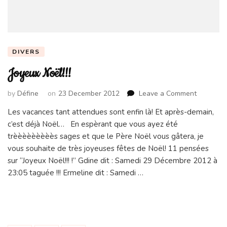
DIVERS
Joyeux Noël!!!
on
by
Défine
on
23 December 2012
Leave a Comment
Joyeux
Les vacances tant attendues sont enfin là! Et après-demain,
Noël!!!
c’est déjà Noël… En espèrant que vous ayez été
trèèèèèèèèès sages et que le Père Noël vous gâtera, je
vous souhaite de très joyeuses fêtes de Noël! 11 pensées
sur “Joyeux Noël!!! !” Gdine dit : Samedi 29 Décembre 2012 à
23:05 taguée !!! Ermeline dit : Samedi …