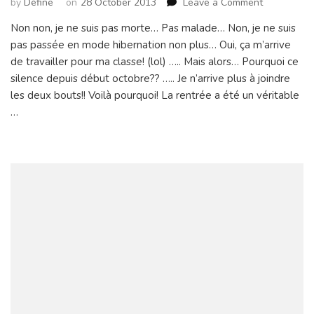
on
by
Défine
on
28 October 2013
Leave a Comment
En
Non non, je ne suis pas morte… Pas malade… Non, je ne suis
vacances??
pas passée en mode hibernation non plus… Oui, ça m’arrive
Z’êtes
sûrs??
de travailler pour ma classe! (lol) ….. Mais alors… Pourquoi ce
silence depuis début octobre?? ….. Je n’arrive plus à joindre
les deux bouts!! Voilà pourquoi! La rentrée a été un véritable
…