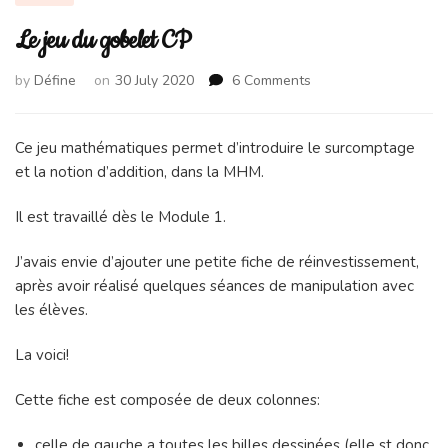
Le jeu du gobelet CP
on
by
Défine
on
30 July 2020
6 Comments
Le
jeu
du
Ce jeu mathématiques permet d’introduire le surcomptage
gobelet
et la notion d’addition, dans la MHM.
CP
Il est travaillé dès le Module 1.
J’avais envie d’ajouter une petite fiche de réinvestissement,
après avoir réalisé quelques séances de manipulation avec
les élèves.
La voici!
Cette fiche est composée de deux colonnes:
celle de gauche a toutes les billes dessinées (elle st donc