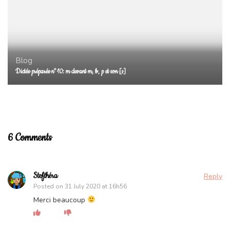
Blog
Dictée préparée n°10: m devant m, b, p et son [s]
6 Comments
Stefthéra
Reply
Posted on
31 July 2020 at 16h56
Merci beaucoup