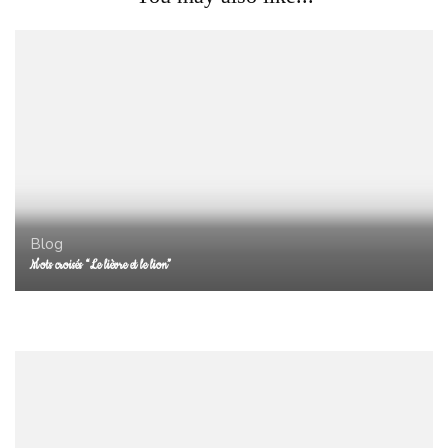
Blog
Mots croisés “Le lièvre et le lion”
Blog
Apprentissage des mots repères Pilotis / Codéo