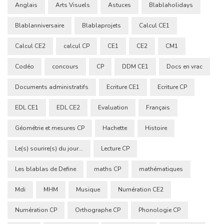
Anglais
Arts Visuels
Astuces
Blablaholidays
Blablanniversaire
Blablaprojets
Calcul CE1
Calcul CE2
calcul CP
CE1
CE2
CM1
Codéo
concours
CP
DDM CE1
Docs en vrac
Documents administratifs
Ecriture CE1
Ecriture CP
EDL CE1
EDL CE2
Evaluation
Français
Géométrie et mesures CP
Hachette
Histoire
Le(s) sourire(s) du jour...
Lecture CP
Les blablas de Define
maths CP
mathématiques
Mdi
MHM
Musique
Numération CE2
Numération CP
Orthographe CP
Phonologie CP