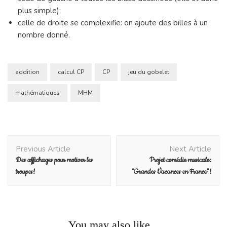
plus simple);
celle de droite se complexifie: on ajoute des billes à un
nombre donné.
addition
calcul CP
CP
jeu du gobelet
mathématiques
MHM
Post
Previous Article
Next Article
Navigation
Des affichages pour motiver les
Projet comédie musicale:
troupes!
“Grandes Vacances en France”!
You may also like...