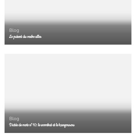
Blog
Le présent du verbe aller
Blog
Dictée de mots n°10: le wombat et le kangourou