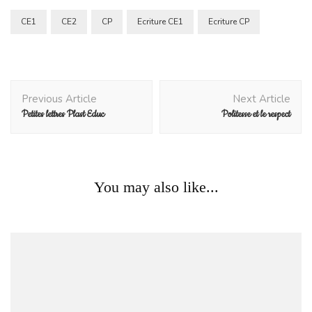
CE1
CE2
CP
Ecriture CE1
Ecriture CP
Post
Previous Article
Next Article
Navigation
Petites lettres Plast Educ
Politesse et le respect
Blog
You may also like...
Production écrite: A la piscine