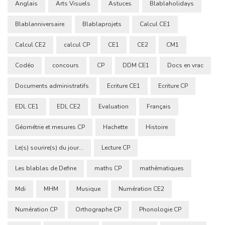
Anglais
Arts Visuels
Astuces
Blablaholidays
Blablanniversaire
Blablaprojets
Calcul CE1
Calcul CE2
calcul CP
CE1
CE2
CM1
Codéo
concours
CP
DDM CE1
Docs en vrac
Documents administratifs
Ecriture CE1
Ecriture CP
EDL CE1
EDL CE2
Evaluation
Français
Géométrie et mesures CP
Hachette
Histoire
Le(s) sourire(s) du jour...
Lecture CP
Les blablas de Define
maths CP
mathématiques
Mdi
MHM
Musique
Numération CE2
Numération CP
Orthographe CP
Phonologie CP