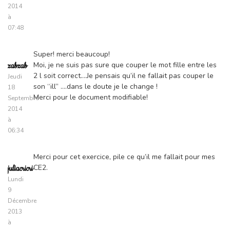
2014
à
07:48
Super! merci beaucoup!
Moi, je ne suis pas sure que couper le mot fille entre les
zabzab
2 l soit correct….Je pensais qu’il ne fallait pas couper le
Jeudi
son “ill” ….dans le doute je le change !
18
Merci pour le document modifiable!
Septembre
2014
à
06:34
Merci pour cet exercice, pile ce qu’il me fallait pour mes
CE2.
juliacricri
Lundi
9
Décembre
2013
à