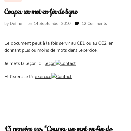
Couper un mot en fin de ligne
on
by
Défine
on
14 September 2010
12 Comments
Couper
un
mot
Le document peut à la fois servir au CE1 ou au CE2, en
en
donnant plus ou moins de mots dans l’exercice.
fin
de
Je mets la leçon ici:
leçon
ligne
Et l’exercice là:
exercice
13 pensées sur “Couper un mot en fin de