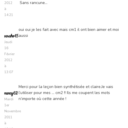
Sans rancune…
2012
à
14:21
oui oui je les fait avec mais cm1 il ont bien aimer et moi
aussi
sarahv15
Jeudi
16
Février
2012
à
13:07
Merci pour la leçon bien synthétisée et claire.Je vais
l’utiliser pour mes … cm2 !! Ils me coupent les mots
nancy62
n’importe où cette année !
Mardi
1er
Novembre
2011
à