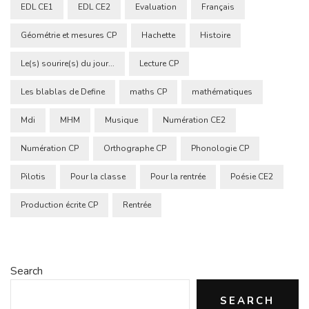
EDL CE1
EDL CE2
Evaluation
Français
Géométrie et mesures CP
Hachette
Histoire
Le(s) sourire(s) du jour...
Lecture CP
Les blablas de Define
maths CP
mathématiques
Mdi
MHM
Musique
Numération CE2
Numération CP
Orthographe CP
Phonologie CP
Pilotis
Pour la classe
Pour la rentrée
Poésie CE2
Production écrite CP
Rentrée
Search
SEARCH