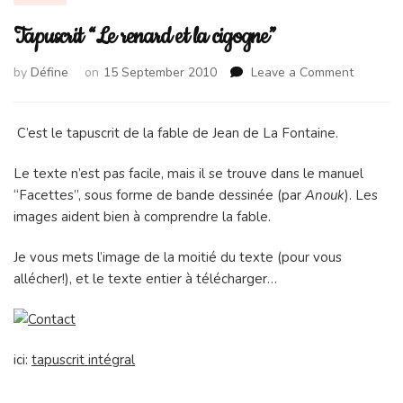
Tapuscrit “Le renard et la cigogne”
on
by
Défine
on
15 September 2010
Leave a Comment
Tapuscri
“Le
renard
C’est le tapuscrit de la fable de Jean de La Fontaine.
et
la
Le texte n’est pas facile, mais il se trouve dans le manuel
cigogne”
“Facettes”, sous forme de bande dessinée (par
Anouk
). Les
images aident bien à comprendre la fable.
Je vous mets l’image de la moitié du texte (pour vous
allécher!), et le texte entier à télécharger…
ici:
tapuscrit intégral