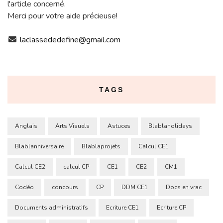
l'article concerné.
Merci pour votre aide précieuse!
laclassededefine@gmail.com
TAGS
Anglais
Arts Visuels
Astuces
Blablaholidays
Blablanniversaire
Blablaprojets
Calcul CE1
Calcul CE2
calcul CP
CE1
CE2
CM1
Codéo
concours
CP
DDM CE1
Docs en vrac
Documents administratifs
Ecriture CE1
Ecriture CP