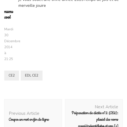
merveille jouire
nasou
cool
Mardi
30
Décembre
2014
à
21:25
CE2
EDL CE2
Post
Next Article
Navigation
Previous Article
Préparation de dictée n°2 (CE2):
Couper un mot en fin de ligne
pluriel des noms
,passé/présent/futur et son [s]