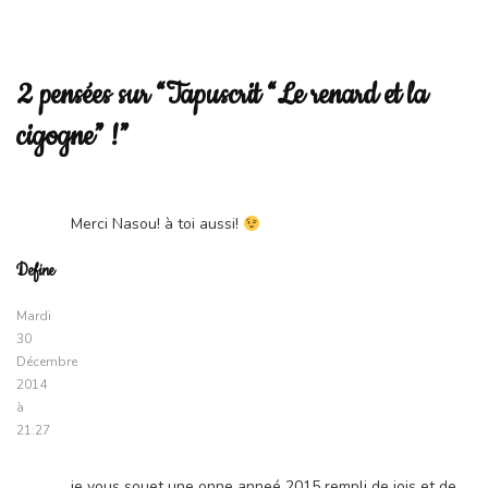
2 pensées sur “Tapuscrit “Le renard et la
cigogne” !”
Merci Nasou! à toi aussi!
Define
Mardi
30
Décembre
2014
à
21:27
je vous souet une onne anneé 2015 rempli de jois et de