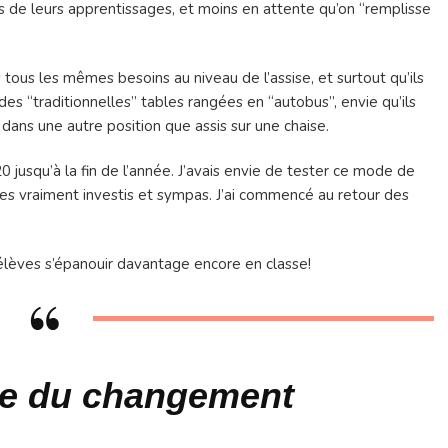
mon
fs de leurs apprentissages, et moins en attente qu’on “remplisse
fonctionnement
en
CP…
ous les mêmes besoins au niveau de l’assise, et surtout qu’ils
es “traditionnelles” tables rangées en “autobus”, envie qu’ils
 dans une autre position que assis sur une chaise.
 20 jusqu’à la fin de l’année. J’avais envie de tester ce mode de
èves vraiment investis et sympas. J’ai commencé au retour des
s élèves s’épanouir davantage encore en classe!
ée du changement