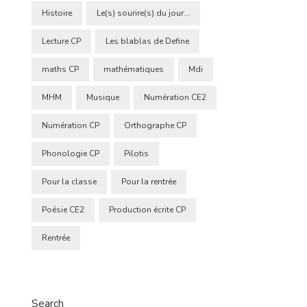
Histoire
Le(s) sourire(s) du jour...
Lecture CP
Les blablas de Define
maths CP
mathématiques
Mdi
MHM
Musique
Numération CE2
Numération CP
Orthographe CP
Phonologie CP
Pilotis
Pour la classe
Pour la rentrée
Poésie CE2
Production écrite CP
Rentrée
Search