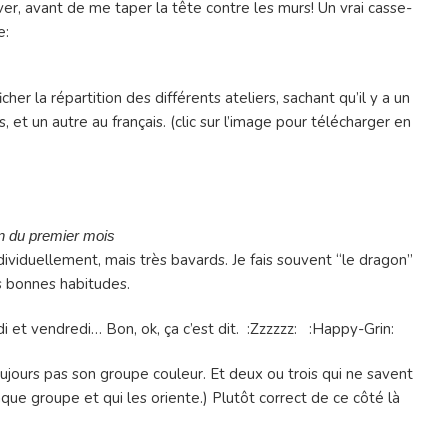
er, avant de me taper la tête contre les murs! Un vrai casse-
e:
icher la répartition des différents ateliers, sachant qu’il y a un
et un autre au français. (clic sur l’image pour télécharger en
an du premier mois
ividuellement, mais très bavards. Je fais souvent “le dragon”
es bonnes habitudes.
i et vendredi… Bon, ok, ça c’est dit. :Zzzzzz: :Happy-Grin:
toujours pas son groupe couleur. Et deux ou trois qui ne savent
haque groupe et qui les oriente.) Plutôt correct de ce côté là