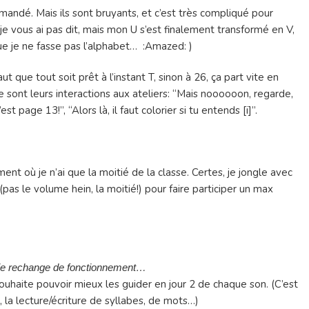
demandé. Mais ils sont bruyants, et c’est très compliqué pour
 je vous ai pas dit, mais mon U s’est finalement transformé en V,
que je ne fasse pas l’alphabet… :Amazed: )
 que tout soit prêt à l’instant T, sinon à 26, ça part vite en
e sont leurs interactions aux ateliers: “Mais noooooon, regarde,
est page 13!”, “Alors là, il faut colorier si tu entends [i]”.
nt où je n’ai que la moitié de la classe. Certes, je jongle avec
(pas le volume hein, la moitié!) pour faire participer un max
ue je rechange de fonctionnement…
e souhaite pouvoir mieux les guider en jour 2 de chaque son. (C’est
, la lecture/écriture de syllabes, de mots…)