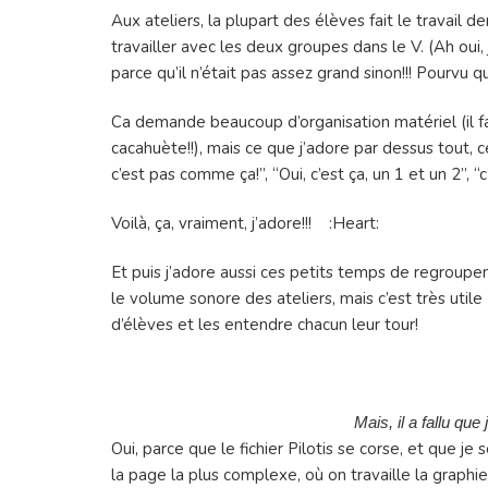
Aux ateliers, la plupart des élèves fait le travail 
travailler avec les deux groupes dans le V. (Ah oui,
parce qu’il n’était pas assez grand sinon!!! Pourvu 
Ca demande beaucoup d’organisation matériel (il faut
cacahuète!!), mais ce que j’adore par dessus tout, c
c’est pas comme ça!”, “Oui, c’est ça, un 1 et un 2”, “c’
Voilà, ça, vraiment, j’adore!!! :Heart:
Et puis j’adore aussi ces petits temps de regroupeme
le volume sonore des ateliers, mais c’est très utile 
d’élèves et les entendre chacun leur tour!
Mais, il a fallu q
Oui, parce que le fichier Pilotis se corse, et que j
la page la plus complexe, où on travaille la graphie