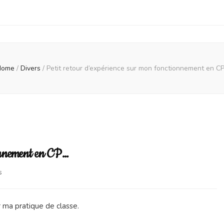
Home
/
Divers
/
Petit retour d’expérience sur mon fonctionnement en C
ionnement en CP…
on
s
Petit
retour
d’expérience
r ma pratique de classe.
sur