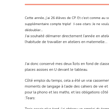
Cette année, j’ai 26 élèves de CP. Et c’est comme au s
supplémentaire compte triple! :I-see-stars: Je ne voul
dédoubler…
J’ai souhaité démarrer directement l’année en atelie
l’habitude de travailler en ateliers en maternelle…
J’ai donc conservé mes deux îlots en fond de class
places assises en U devant le tableau.
Côté emploi du temps, cela a été un vrai cassement
moments de langage à l’aide des cahiers de vie et
pour la phono et les maths, et les obligations côté 
:Tears:
Trois essais plus tard, j’ai obtenu un emploi du tem