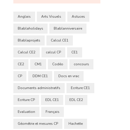
Anglais
Arts Visuels
Astuces
Blablaholidays
Blablanniversaire
Blablaprojets
Calcul CE1
Calcul CE2
calcul CP
CE1
CE2
CM1
Codéo
concours
CP
DDM CE1
Docs en vrac
Documents administratifs
Ecriture CE1
Ecriture CP
EDL CE1
EDL CE2
Evaluation
Français
Géométrie et mesures CP
Hachette