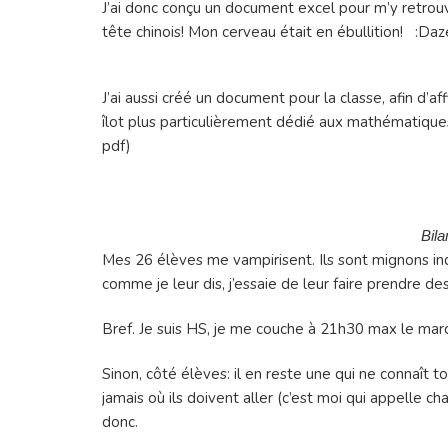
J’ai donc conçu un document excel pour m’y retrouv
tête chinois! Mon cerveau était en ébullition! :Daz
J’ai aussi créé un document pour la classe, afin d’aff
îlot plus particulièrement dédié aux mathématiques, 
pdf)
Bil
Mes 26 élèves me vampirisent. Ils sont mignons ind
comme je leur dis, j’essaie de leur faire prendre d
Bref. Je suis HS, je me couche à 21h30 max le mard
Sinon, côté élèves: il en reste une qui ne connaît 
jamais où ils doivent aller (c’est moi qui appelle c
donc.