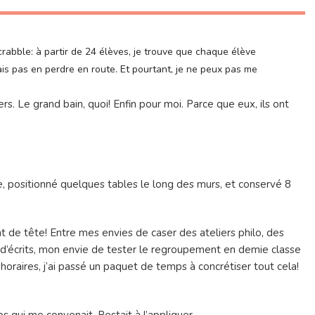
crabble: à partir de 24 élèves, je trouve que chaque élève
ais pas en perdre en route. Et pourtant, je ne peux pas me
rs. Le grand bain, quoi! Enfin pour moi. Parce que eux, ils ont
e, positionné quelques tables le long des murs, et conservé 8
 de tête! Entre mes envies de caser des ateliers philo, des
 d’écrits, mon envie de tester le regroupement en demie classe
horaires, j’ai passé un paquet de temps à concrétiser tout cela!
ps qui me convenait. Restait à l’appliquer.