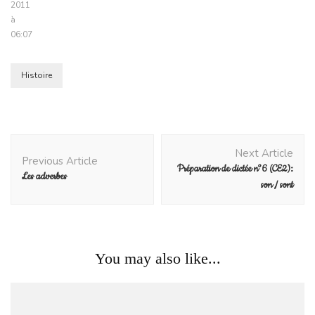
2011
à
06:07
Histoire
Post
Next Article
Navigation
Previous Article
Préparation de dictée n°6 (CE2):
Les adverbes
son / sont
You may also like...