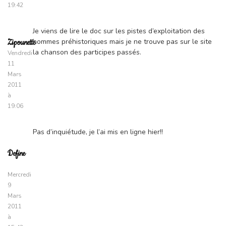
19:42
Je viens de lire le doc sur les pistes d’exploitation des
hommes préhistoriques mais je ne trouve pas sur le site
Zipounette
la chanson des participes passés.
Vendredi
11
Mars
2011
à
19:06
Pas d’inquiétude, je l’ai mis en ligne hier!!
Define
Mercredi
9
Mars
2011
à