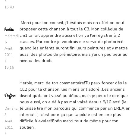
à
15:43
Merci pour ton conseil, j’hésitais mais en effet on peut
proposer cette chanson à tout le C3. Mon collègue de
herbie
cm1 la fait apprendre aussi et on va l’enregistrer à 2
Mercredi
classes. Par contre je voudrais me servir de photorécit
6
quand les enfants auront fini leurs peintures et y mettre
Avril
aussi des photos de préhistoire, mais j’ai un peu peur au
2011
niveau des droits.
à
15:16
Herbie, merci de ton commentaire!Tu peux foncer dès le
CE2 pour la chanson, les miens ont adoré…Les anciens
disent qu’ils ont valsé au début, mais je peux te dire que
Define
nous aussi, on a déjà pas mal valsé depuis 9/10 ans! (Je
te laisse lire mon parcours qui commence par un EREA en
Dimanche
internat…); c’est pour ça que la pilule est encore plus
3
difficile à avaler!!Enfin merci tout de même pour ton
Avril
soutien…
2011
à