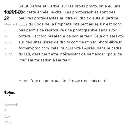
Salut Define et Herbie, sur les droits photo, on a eu une
info cette année. Je cite : Les photographies sont des
PIERROT
oeuvres protégeables au titre du droit d’auteur (article
22
L112 du Code de la Propriété Intellectuelle). Il n’est donc
Mercredi
pas permis de reproduire une photographie sans avoir
6
obtenu l’accord préalable de son auteur. Cela dit, sers-toi
Avril
sur des sites libres de droits comme rmn.fr, photo-libre.fr,
2011
format-prod.com, cela ira plus vite ! Après, dans le cadre
à
du B2i, c’est peut être intéressant de demander “pour de
18:55
vrai” l’autorisation à l’auteur
Alors là, je ne peux pas te dire…je n’en sais rien!!!
Define
Mercredi
6
Avril
2011