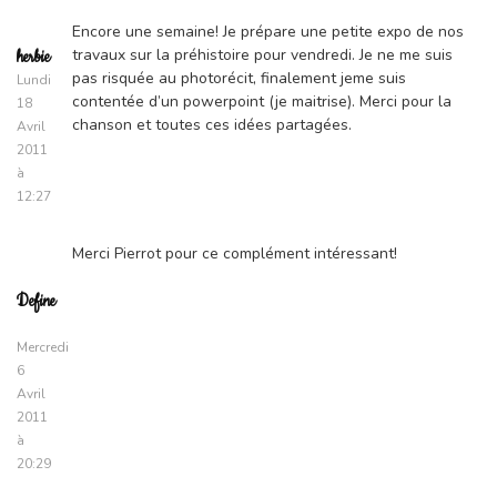
Encore une semaine! Je prépare une petite expo de nos
travaux sur la préhistoire pour vendredi. Je ne me suis
herbie
pas risquée au photorécit, finalement jeme suis
Lundi
contentée d’un powerpoint (je maitrise). Merci pour la
18
chanson et toutes ces idées partagées.
Avril
2011
à
12:27
Merci Pierrot pour ce complément intéressant!
Define
Mercredi
6
Avril
2011
à
20:29