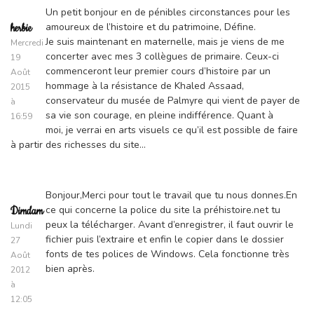
Un petit bonjour en de pénibles circonstances pour les
amoureux de l’histoire et du patrimoine, Défine.
herbie
Je suis maintenant en maternelle, mais je viens de me
Mercredi
concerter avec mes 3 collègues de primaire. Ceux-ci
19
commenceront leur premier cours d’histoire par un
Août
hommage à la résistance de Khaled Assaad,
2015
conservateur du musée de Palmyre qui vient de payer de
à
sa vie son courage, en pleine indifférence. Quant à
16:59
moi, je verrai en arts visuels ce qu’il est possible de faire
à partir des richesses du site…
Bonjour,Merci pour tout le travail que tu nous donnes.En
ce qui concerne la police du site la préhistoire.net tu
Dimdam
peux la télécharger. Avant d’enregistrer, il faut ouvrir le
Lundi
fichier puis l’extraire et enfin le copier dans le dossier
27
fonts de tes polices de Windows. Cela fonctionne très
Août
bien après.
2012
à
12:05