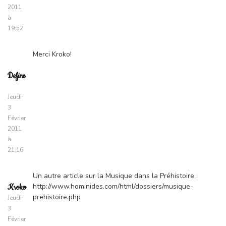
2011
à
19:52
Merci Kroko!
Define
Jeudi
3
Février
2011
à
21:16
Un autre article sur la Musique dans la Préhistoire :
http://www.hominides.com/html/dossiers/musique-
Kroko
prehistoire.php
Jeudi
3
Février