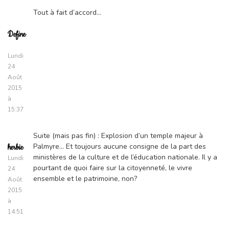
Tout à fait d’accord…
Define
Lundi
24
Août
2015
à
15:37
Suite (mais pas fin) : Explosion d’un temple majeur à
Palmyre… Et toujours aucune consigne de la part des
herbie
ministères de la culture et de l’éducation nationale. Il y a
Lundi
pourtant de quoi faire sur la citoyenneté, le vivre
24
ensemble et le patrimoine, non?
Août
2015
à
14:51