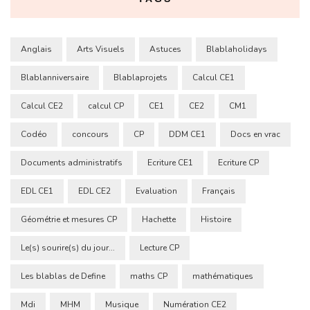
Anglais
Arts Visuels
Astuces
Blablaholidays
Blablanniversaire
Blablaprojets
Calcul CE1
Calcul CE2
calcul CP
CE1
CE2
CM1
Codéo
concours
CP
DDM CE1
Docs en vrac
Documents administratifs
Ecriture CE1
Ecriture CP
EDL CE1
EDL CE2
Evaluation
Français
Géométrie et mesures CP
Hachette
Histoire
Le(s) sourire(s) du jour...
Lecture CP
Les blablas de Define
maths CP
mathématiques
Mdi
MHM
Musique
Numération CE2