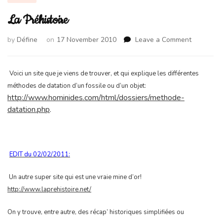
La Préhistoire
on
by
Défine
on
17 November 2010
Leave a Comment
La
Préhistoi
Voici un site que je viens de trouver, et qui explique les différentes
méthodes de datation d’un fossile ou d’un objet:
http://www.hominides.com/html/dossiers/methode-
datation.php
.
EDIT du 02/02/2011:
Un autre super site qui est une vraie mine d’or!
http://www.laprehistoire.net/
On y trouve, entre autre, des récap’ historiques simplifiées ou