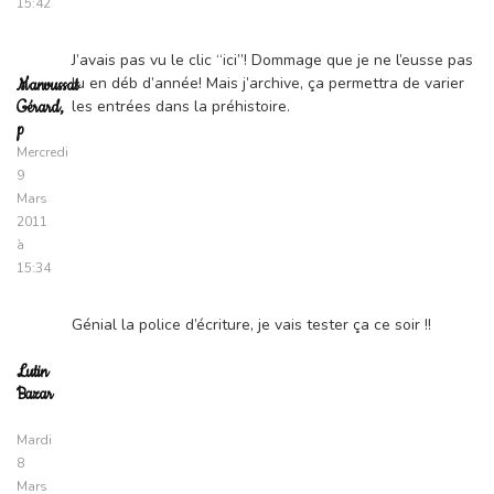
15:42
J’avais pas vu le clic “ici”! Dommage que je ne l’eusse pas
lu en déb d’année! Mais j’archive, ça permettra de varier
Manvussat
les entrées dans la préhistoire.
Gérard,
p
Mercredi
9
Mars
2011
à
15:34
Génial la police d’écriture, je vais tester ça ce soir !!
Lutin
Bazar
Mardi
8
Mars