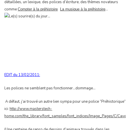
détaillées, un lexique, des polices d’écriture, des thèmes novateurs
comme
…
Compter à la préhistoire
,
La musique à la préhistoire
EDIT du 13/02/2011:
Les polices ne semblent pas fonctionner…dommage…
A défaut, j’ai trouvé un autre lien sympa pour une police “Préhistorique”
ici:
http://www.masterstech-
home.com/the_library/font_samples/font_indices/Image_Pages/C/CavePa
(Une centaine de repro de dessins d’animaux trouvés dans les