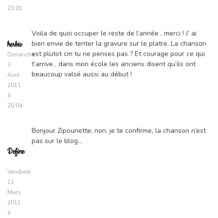
23:01
Voila de quoi occuper le reste de l’année , merci ! J’ ai
bien envie de tenter la gravure sur le platre. La chanson
herbie
est plutot cm tu ne penses pas ? Et courage pour ce qui
Dimanche
t’arrive , dans mon école les anciens disent qu’ils ont
3
beaucoup valsé aussi au début !
Avril
2011
à
20:04
Bonjour Zipounette; non, je te confirme, la chanson n’est
pas sur le blog…
Define
Vendredi
11
Mars
2011
à