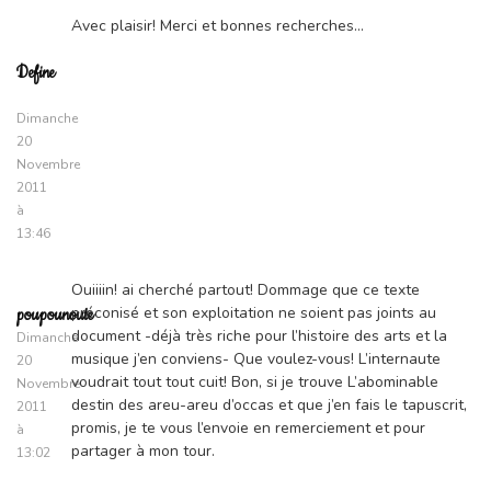
Avec plaisir! Merci et bonnes recherches…
Define
Dimanche
20
Novembre
2011
à
13:46
Ouiiiin! ai cherché partout! Dommage que ce texte
préconisé et son exploitation ne soient pas joints au
poupounoute
document -déjà très riche pour l’histoire des arts et la
Dimanche
musique j’en conviens- Que voulez-vous! L’internaute
20
voudrait tout tout cuit! Bon, si je trouve L’abominable
Novembre
destin des areu-areu d’occas et que j’en fais le tapuscrit,
2011
promis, je te vous l’envoie en remerciement et pour
à
partager à mon tour.
13:02