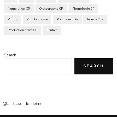
Numération CP
Orthographe CP
Phonologie CP
Pilotis
Pour la classe
Pour la rentrée
Poésie CE2
Production écrite CP
Rentrée
Search
SEARCH
@la_classe_de_define