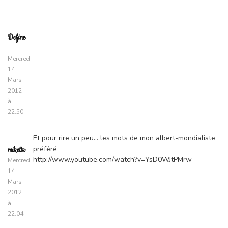
Define
Mercredi
14
Mars
2012
à
22:50
Et pour rire un peu… les mots de mon albert-mondialiste
préféré
mikette
http://www.youtube.com/watch?v=YsD0WJtPMrw
Mercredi
14
Mars
2012
à
22:04