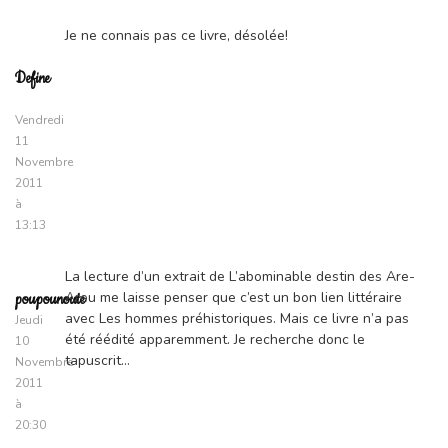
Je ne connais pas ce livre, désolée!
Define
Vendredi
11
Novembre
2011
à
13:13
La lecture d’un extrait de L’abominable destin des Are-
Areu me laisse penser que c’est un bon lien littéraire
poupounoute
avec Les hommes préhistoriques. Mais ce livre n’a pas
Jeudi
été réédité apparemment. Je recherche donc le
10
tapuscrit…
Novembre
2011
à
20:30