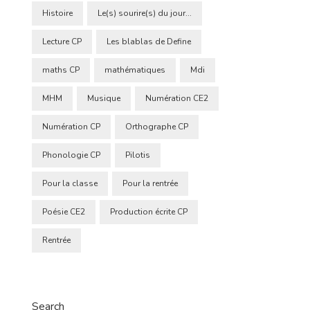
Histoire
Le(s) sourire(s) du jour...
Lecture CP
Les blablas de Define
maths CP
mathématiques
Mdi
MHM
Musique
Numération CE2
Numération CP
Orthographe CP
Phonologie CP
Pilotis
Pour la classe
Pour la rentrée
Poésie CE2
Production écrite CP
Rentrée
Search