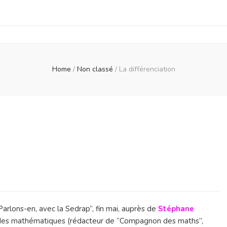
Home
/
Non classé
/
La différenciation
ciation
“Parlons-en, avec la Sedrap”, fin mai, auprès de
Stéphane
e des mathématiques (rédacteur de “Compagnon des maths”,