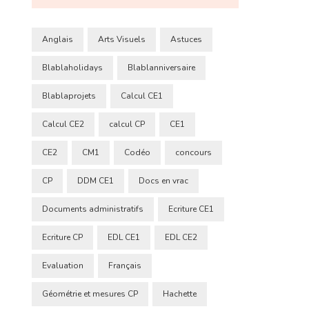
Anglais
Arts Visuels
Astuces
Blablaholidays
Blablanniversaire
Blablaprojets
Calcul CE1
Calcul CE2
calcul CP
CE1
CE2
CM1
Codéo
concours
CP
DDM CE1
Docs en vrac
Documents administratifs
Ecriture CE1
Ecriture CP
EDL CE1
EDL CE2
Evaluation
Français
Géométrie et mesures CP
Hachette