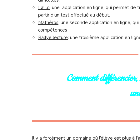
difficultés.
Lalilo
: une application en ligne, qui permet de t
partir d’un test effectué au début.
Mathéros
: une seconde application en ligne, qui
compétences
Rallye lecture
: une troisième application en li
Comment différencier, 
une
Il y a forcément un domaine où l’élève est plus à l’