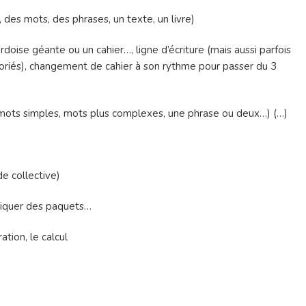
, des mots, des phrases, un texte, un livre)
 ardoise géante ou un cahier…, ligne d’écriture (mais aussi parfois
oloriés), changement de cahier à son rythme pour passer du 3
s, mots simples, mots plus complexes, une phrase ou deux…) (…)
e collective)
briquer des paquets…
tion, le calcul