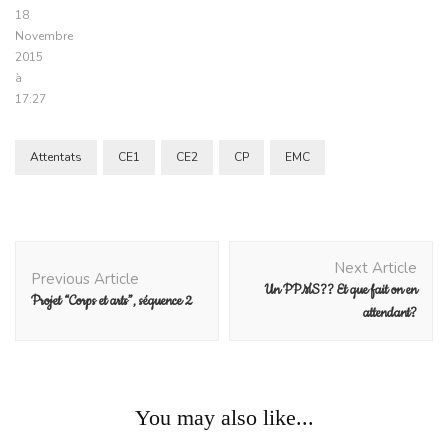
18
Novembre
2015
à
17:27
Attentats
CE1
CE2
CP
EMC
Post
Next Article
Navigation
Previous Article
Un PPMS?? Et que fait on en
Projet “Corps et arts”, séquence 2
attendant?
Blog
You may also like...
Jeu du Syllabuno