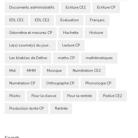
Documents administratifs
Ecriture CE1
Ecriture CP
EDL CE1
EDL CE2
Evaluation
Français
Géométrie et mesures CP
Hachette
Histoire
Le(s) sourire(s) du jour...
Lecture CP
Les blablas de Define
maths CP
mathématiques
Mdi
MHM
Musique
Numération CE2
Numération CP
Orthographe CP
Phonologie CP
Pilotis
Pour la classe
Pour la rentrée
Poésie CE2
Production écrite CP
Rentrée