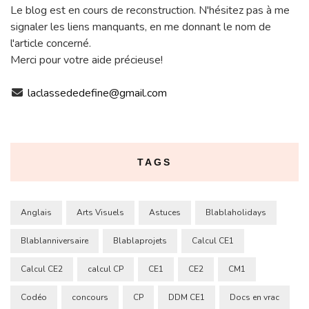
Le blog est en cours de reconstruction. N'hésitez pas à me
signaler les liens manquants, en me donnant le nom de
l'article concerné.
Merci pour votre aide précieuse!
laclassededefine@gmail.com
TAGS
Anglais
Arts Visuels
Astuces
Blablaholidays
Blablanniversaire
Blablaprojets
Calcul CE1
Calcul CE2
calcul CP
CE1
CE2
CM1
Codéo
concours
CP
DDM CE1
Docs en vrac