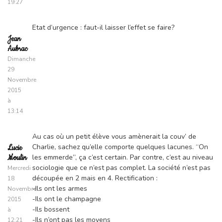
19:27
Etat d’urgence : faut-il laisser l’effet se faire?
Jean
Aubrac
Dimanche
29
Novembre
2015
à
13:14
Au cas où un petit élève vous amènerait la couv’ de
Charlie, sachez qu’elle comporte quelques lacunes. “On
Lucie
les emmerde”, ça c’est certain. Par contre, c’est au niveau
Moulin
sociologie que ce n’est pas complet. La société n’est pas
Mercredi
découpée en 2 mais en 4. Rectification :
18
-Ils ont les armes
Novembre
-Ils ont le champagne
2015
-Ils bossent
à
-Ils n’ont pas les moyens
12:21