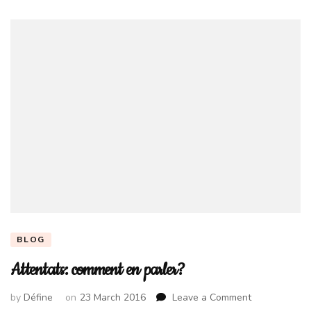
BLOG
Attentats: comment en parler?
on
by
Défine
on
23 March 2016
Leave a Comment