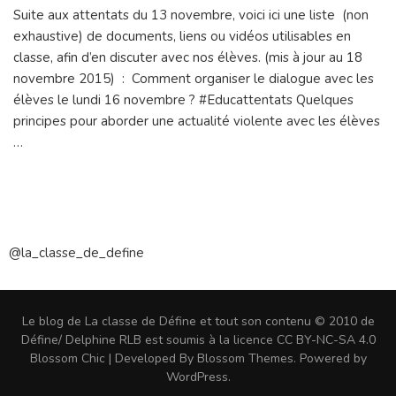
Attentats:
Suite aux attentats du 13 novembre, voici ici une liste (non
comment
exhaustive) de documents, liens ou vidéos utilisables en
en
parler?
classe, afin d’en discuter avec nos élèves. (mis à jour au 18
novembre 2015) : Comment organiser le dialogue avec les
élèves le lundi 16 novembre ? #Educattentats Quelques
principes pour aborder une actualité violente avec les élèves
…
@la_classe_de_define
Le blog de La classe de Défine et tout son contenu © 2010 de
Défine/ Delphine RLB est soumis à la licence CC BY-NC-SA 4.0
Blossom Chic | Developed By
Blossom Themes
. Powered by
WordPress
.