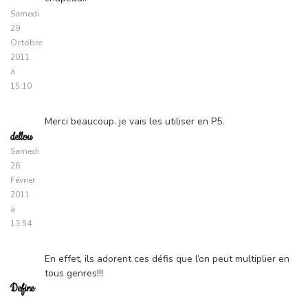
Samedi
29
Octobre
2011
à
15:10
Merci beaucoup. je vais les utiliser en P5.
dellou
Samedi
26
Février
2011
à
13:54
En effet, ils adorent ces défis que l’on peut multiplier en
tous genres!!!
Define