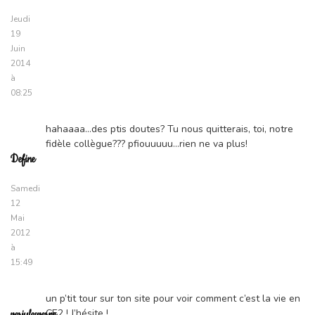
Jeudi
19
Juin
2014
à
08:25
hahaaaa…des ptis doutes? Tu nous quitterais, toi, notre
fidèle collègue??? pfiouuuuu…rien ne va plus!
Define
Samedi
12
Mai
2012
à
15:49
un p’tit tour sur ton site pour voir comment c’est la vie en
CE2 ! J’hésite !