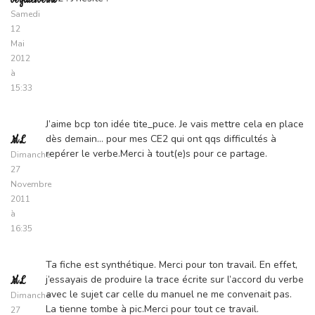
verjulesverne
Samedi
12
Mai
2012
à
15:33
J’aime bcp ton idée tite_puce. Je vais mettre cela en place
dès demain… pour mes CE2 qui ont qqs difficultés à
ML
repérer le verbe.Merci à tout(e)s pour ce partage.
Dimanche
27
Novembre
2011
à
16:35
Ta fiche est synthétique. Merci pour ton travail. En effet,
j’essayais de produire la trace écrite sur l’accord du verbe
ML
avec le sujet car celle du manuel ne me convenait pas.
Dimanche
La tienne tombe à pic.Merci pour tout ce travail.
27