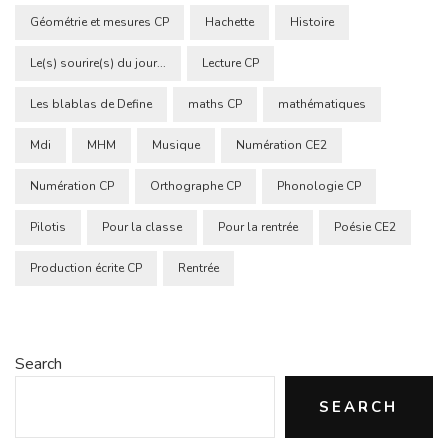
Géométrie et mesures CP
Hachette
Histoire
Le(s) sourire(s) du jour...
Lecture CP
Les blablas de Define
maths CP
mathématiques
Mdi
MHM
Musique
Numération CE2
Numération CP
Orthographe CP
Phonologie CP
Pilotis
Pour la classe
Pour la rentrée
Poésie CE2
Production écrite CP
Rentrée
Search
SEARCH