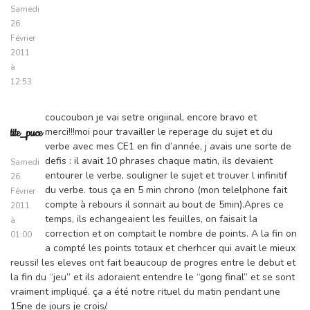
Samedi
26
Février
2011
à
12:53
coucoubon je vai setre origiinal, encore bravo et
merci!!!moi pour travailler le reperage du sujet et du
tite_puce
verbe avec mes CE1 en fin d’année, j avais une sorte de
defis : il avait 10 phrases chaque matin, ils devaient
Samedi
entourer le verbe, souligner le sujet et trouver l infinitif
26
du verbe. tous ça en 5 min chrono (mon telelphone fait
Février
compte à rebours il sonnait au bout de 5min).Apres ce
2011
temps, ils echangeaient les feuilles, on faisait la
à
correction et on comptait le nombre de points. A la fin on
01:00
a compté les points totaux et cherhcer qui avait le mieux
reussi! les eleves ont fait beaucoup de progres entre le debut et
la fin du “jeu” et ils adoraient entendre le “gong final” et se sont
vraiment impliqué. ça a été notre rituel du matin pendant une
15ne de jours je crois/.