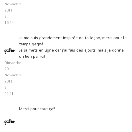
Novembre
2011
à
16:24
Je me suis grandement inspirée de ta leçon, merci pour le
temps gagné!
Je la mets en ligne car j’ai fais des ajouts, mais je donne
galhia
un lien par ici!
Dimanche
20
Novembre
2011
à
22:21
Merci pour tout ça!!
galhia