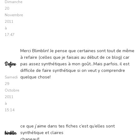
Dimanche
20
Novembre
2011
à
17:47
Merci Blimblin! Je pense que certaines sont tout de même
à refaire (celles que je faisais au début de ce blog) car
pas assez synthétiques à mon goût…Mais parfois, il est
Define
difficile de faire synthétique si on veut y comprendre
quelque chose!
Samedi
29
Octobre
2011
à
15:14
ce que j’aime dans tes fiches c’est qu’elles sont
synthétique et claires
bimblin
chapeau!!