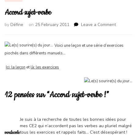
Accord sujet-verbe
on
by
Défine
on
25 February 2011
Leave a Comment
Accord
sujet-
verbe
Voici une leçon et une série d’exercices
piochés dans différents manuels…
Ici: la leçon
et
là: les exercices
12 pensées sur “Accord sujet-verbe !”
Je suis à la recherche de toutes les bonnes idées pour
mes CE2 qui n’accordent pas les verbes au pluriel malgré
tous les exercices et rappels faits… C’est désespérant !
vendecole