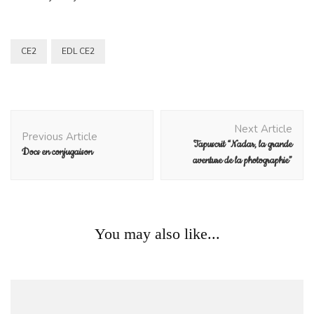
CE2
EDL CE2
Post
Next Article
Navigation
Previous Article
Tapuscrit “Nadar, la grande
Docs en conjugaison
aventure de la photographie”
Blog
You may also like...
Semaine des mathématiques