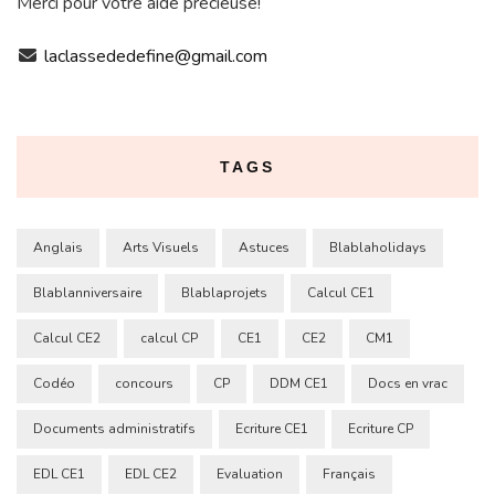
Merci pour votre aide précieuse!
laclassededefine@gmail.com
TAGS
Anglais
Arts Visuels
Astuces
Blablaholidays
Blablanniversaire
Blablaprojets
Calcul CE1
Calcul CE2
calcul CP
CE1
CE2
CM1
Codéo
concours
CP
DDM CE1
Docs en vrac
Documents administratifs
Ecriture CE1
Ecriture CP
EDL CE1
EDL CE2
Evaluation
Français