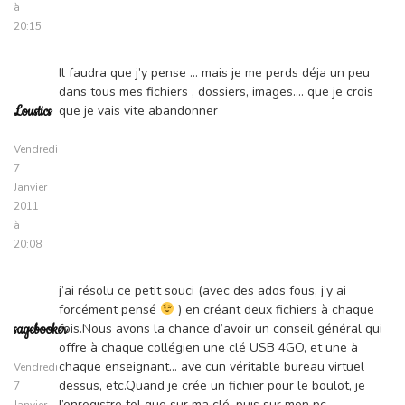
à
20:15
Il faudra que j’y pense … mais je me perds déja un peu
dans tous mes fichiers , dossiers, images…. que je crois
que je vais vite abandonner
Loustics
Vendredi
7
Janvier
2011
à
20:08
j’ai résolu ce petit souci (avec des ados fous, j’y ai
forcément pensé
) en créant deux fichiers à chaque
fois.Nous avons la chance d’avoir un conseil général qui
sagebooker
offre à chaque collégien une clé USB 4GO, et une à
chaque enseignant… ave cun véritable bureau virtuel
Vendredi
dessus, etc.Quand je crée un fichier pour le boulot, je
7
l’enregistre tel que sur ma clé, puis sur mon pc,
Janvier