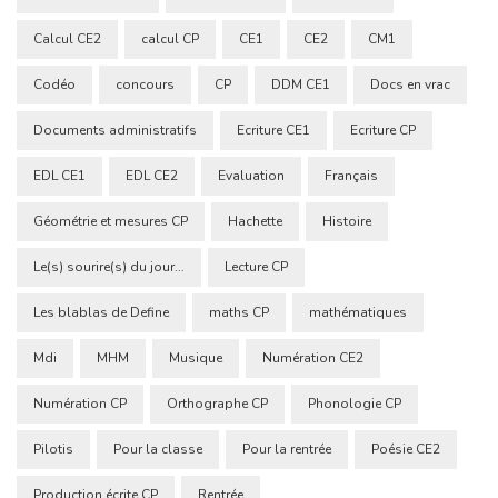
Calcul CE2
calcul CP
CE1
CE2
CM1
Codéo
concours
CP
DDM CE1
Docs en vrac
Documents administratifs
Ecriture CE1
Ecriture CP
EDL CE1
EDL CE2
Evaluation
Français
Géométrie et mesures CP
Hachette
Histoire
Le(s) sourire(s) du jour...
Lecture CP
Les blablas de Define
maths CP
mathématiques
Mdi
MHM
Musique
Numération CE2
Numération CP
Orthographe CP
Phonologie CP
Pilotis
Pour la classe
Pour la rentrée
Poésie CE2
Production écrite CP
Rentrée