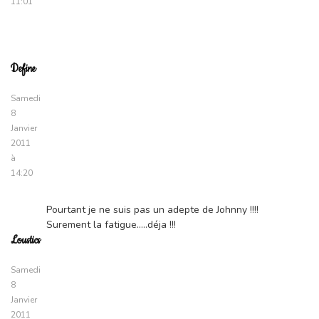
11:01
Define
Samedi
8
Janvier
2011
à
14:20
Pourtant je ne suis pas un adepte de Johnny !!!!
Surement la fatigue…..déja !!!
Loustics
Samedi
8
Janvier
2011