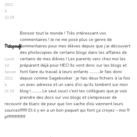
2011
à
22:29
Bonsoir tout le monde ! Très intéressant vos
commentaires ! Je ne me pose plus ce genre de
commentaires pour mes élèves depuis que j’ai découvert
Patapoufi
des photocopies de certains blogs dans les affaires de
certains de mes élèves ! Les parents vers chez moi les
Lundi
préparent déjà pour HEC! Ils vont donc sur les blogs et
10
font faire du travail à leurs enfants ………..Je fais donc
Janvier
depuis comme Sagebooker : je fais deux fichiers à la fois
2011
un avec adresse et un sans d’ici qu’ils tombent sur mon
à
blog !………….Le seul souci c’est les collègues que je vois
21:20
prendre des docs sur vos blogs et s’empresser de
recouvrir de blanc de peur que l’on sache d’où viennent leurs
sources!!!!!!!! Et il y en a un bon paquet qui font ça croyez – moi !!!
pffffffffffff