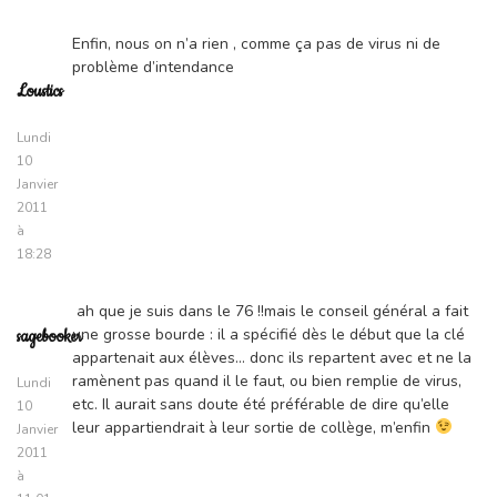
Enfin, nous on n’a rien , comme ça pas de virus ni de
problème d’intendance
Loustics
Lundi
10
Janvier
2011
à
18:28
ah que je suis dans le 76 !!mais le conseil général a fait
une grosse bourde : il a spécifié dès le début que la clé
sagebooker
appartenait aux élèves… donc ils repartent avec et ne la
ramènent pas quand il le faut, ou bien remplie de virus,
Lundi
etc. Il aurait sans doute été préférable de dire qu’elle
10
leur appartiendrait à leur sortie de collège, m’enfin
Janvier
2011
à