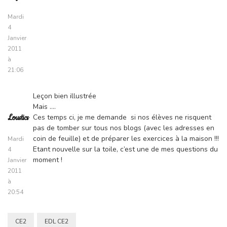
Mardi
4
Janvier
2011
à
21:06
Leçon bien illustrée
Mais ….
Ces temps ci, je me demande si nos élèves ne risquent
Loustics
pas de tomber sur tous nos blogs (avec les adresses en
coin de feuille) et de préparer les exercices à la maison !!!
Mardi
Etant nouvelle sur la toile, c’est une de mes questions du
4
moment !
Janvier
2011
à
20:54
CE2
EDL CE2