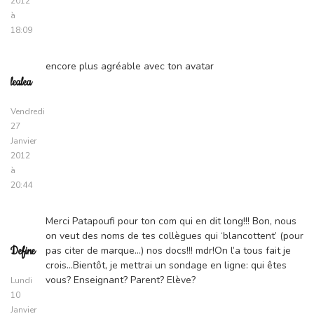
2012
à
18:09
encore plus agréable avec ton avatar
lealea
Vendredi
27
Janvier
2012
à
20:44
Merci Patapoufi pour ton com qui en dit long!!! Bon, nous
on veut des noms de tes collègues qui ‘blancottent’ (pour
pas citer de marque…) nos docs!!! mdr!On l’a tous fait je
Define
crois…Bientôt, je mettrai un sondage en ligne: qui êtes
vous? Enseignant? Parent? Elève?
Lundi
10
Janvier