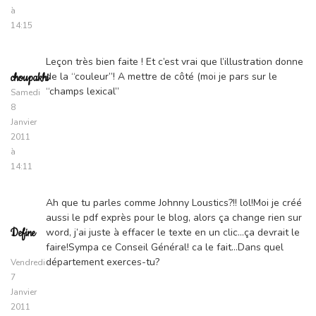
à
14:15
Leçon très bien faite ! Et c’est vrai que l’illustration donne
de la “couleur”! A mettre de côté (moi je pars sur le
choupakhi
“champs lexical”
Samedi
8
Janvier
2011
à
14:11
Ah que tu parles comme Johnny Loustics?!! lol!Moi je créé
aussi le pdf exprès pour le blog, alors ça change rien sur
word, j’ai juste à effacer le texte en un clic…ça devrait le
Define
faire!Sympa ce Conseil Général! ca le fait…Dans quel
département exerces-tu?
Vendredi
7
Janvier
2011