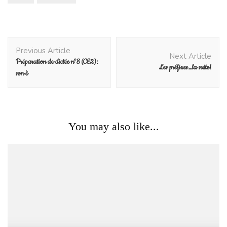
Post
Previous Article
Navigation
Next Article
Préparation de dictée n°8 (CE2):
Les préfixes…la suite!
son è
You may also like...