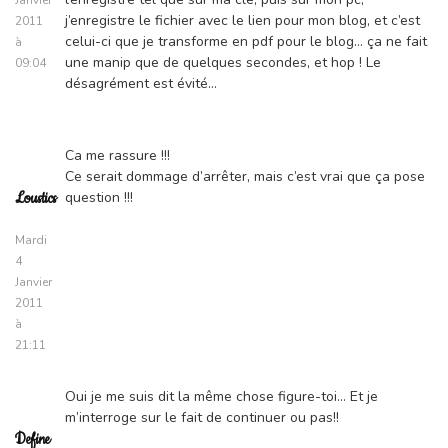
j’enregistre le fichier avec le lien pour mon blog, et c’est
2011
celui-ci que je transforme en pdf pour le blog… ça ne fait
à
une manip que de quelques secondes, et hop ! Le
09:04
désagrément est évité…
Ca me rassure !!!
Ce serait dommage d’arrêter, mais c’est vrai que ça pose
question !!!
Loustics
Mardi
4
Janvier
2011
à
21:11
Oui je me suis dit la même chose figure-toi… Et je
m’interroge sur le fait de continuer ou pas!!
Define