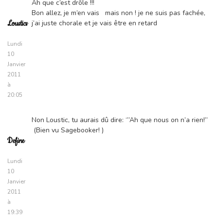
Ah que c’est drôle !!!
Bon allez, je m’en vais mais non ! je ne suis pas fachée,
j’ai juste chorale et je vais être en retard
Loustics
Lundi
10
Janvier
2011
à
20:05
Non Loustic, tu aurais dû dire: ‘”Ah que nous on n’a rien!”
(Bien vu Sagebooker! )
Define
Lundi
10
Janvier
2011
à
19:39