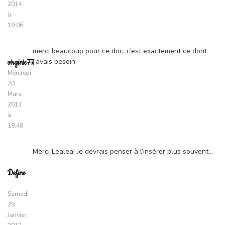
2014
à
19:06
merci beaucoup pour ce doc, c’est exactement ce dont
j’avais besoin
virginie77
Mercredi
20
Mars
2013
à
18:48
Merci Lealea! Je devrais penser à l’insérer plus souvent…
Define
Samedi
28
Janvier