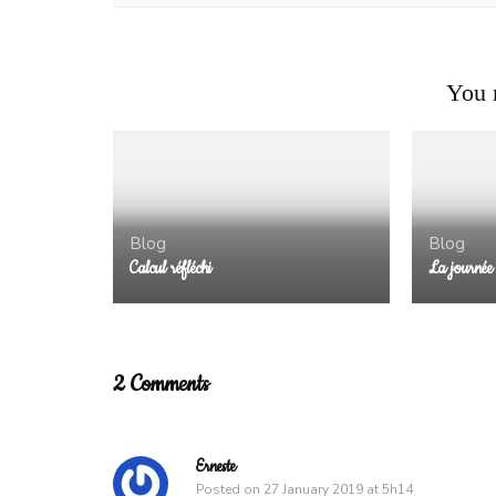
Blog
You m
Je donne mon avis: Je préfère…
Blog
Blog
Calcul réfléchi
La journée
2 Comments
Erneste
Posted on
27 January 2019 at 5h14