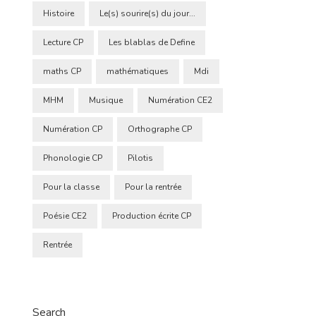
Histoire
Le(s) sourire(s) du jour...
Lecture CP
Les blablas de Define
maths CP
mathématiques
Mdi
MHM
Musique
Numération CE2
Numération CP
Orthographe CP
Phonologie CP
Pilotis
Pour la classe
Pour la rentrée
Poésie CE2
Production écrite CP
Rentrée
Search