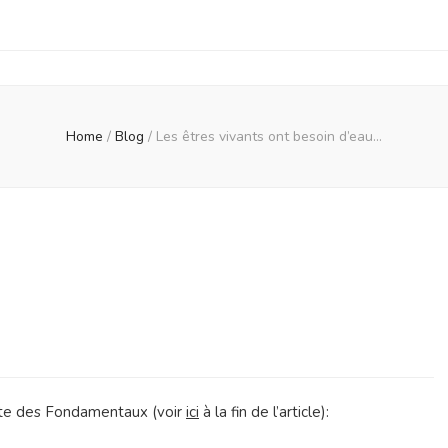
Home
/
Blog
/
Les êtres vivants ont besoin d’eau…
s
nts
 site des Fondamentaux (voir
ici
à la fin de l’article):