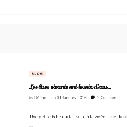
BLOG
Les êtres vivants ont besoin d’eau…
on
by
Défine
on
31 January 2016
2 Comments
Les
être
viva
Une petite fiche qui fait suite à la vidéo issue du
ont