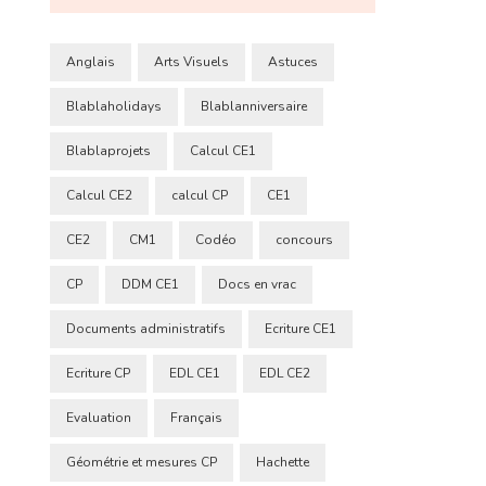
Anglais
Arts Visuels
Astuces
Blablaholidays
Blablanniversaire
Blablaprojets
Calcul CE1
Calcul CE2
calcul CP
CE1
CE2
CM1
Codéo
concours
CP
DDM CE1
Docs en vrac
Documents administratifs
Ecriture CE1
Ecriture CP
EDL CE1
EDL CE2
Evaluation
Français
Géométrie et mesures CP
Hachette