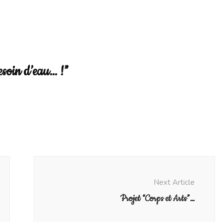
oin
au…
besoin d’eau… !”
Next Article
Projet “Corps et Arts”…