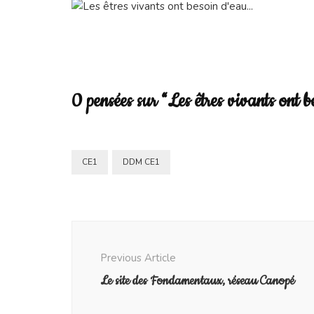
bes
d’e
0 pensées sur “Les êtres vivants ont 
CE1
DDM CE1
Post
Navigation
Previous Article
Le site des Fondamentaux, réseau Canopé