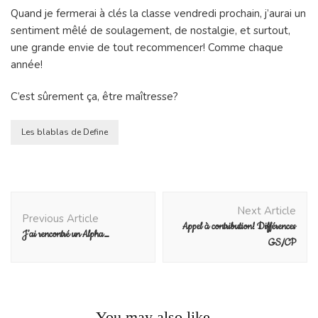
Quand je fermerai à clés la classe vendredi prochain, j’aurai un
sentiment mêlé de soulagement, de nostalgie, et surtout,
une grande envie de tout recommencer! Comme chaque
année!
C’est sûrement ça, être maîtresse?
Les blablas de Define
Post
Next Article
Navigation
Previous Article
Appel à contribution! Différences
J’ai rencontré un Alpha…
GS/CP
You may also like...