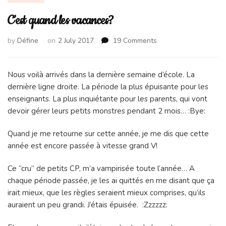
C’est quand les vacances?
on
by
Défine
on
2 July 2017
19 Comments
C’est
quand
les
Nous voilà arrivés dans la dernière semaine d’école. La
vacances?
dernière ligne droite. La période la plus épuisante pour les
enseignants. La plus inquiétante pour les parents, qui vont
devoir gérer leurs petits monstres pendant 2 mois… :Bye:
Quand je me retourne sur cette année, je me dis que cette
année est encore passée à vitesse grand V!
Ce “cru” de petits CP, m’a vampirisée toute l’année… A
chaque période passée, je les ai quittés en me disant que ça
irait mieux, que les règles seraient mieux comprises, qu’ils
auraient un peu grandi. J’étais épuisée. :Zzzzzz: