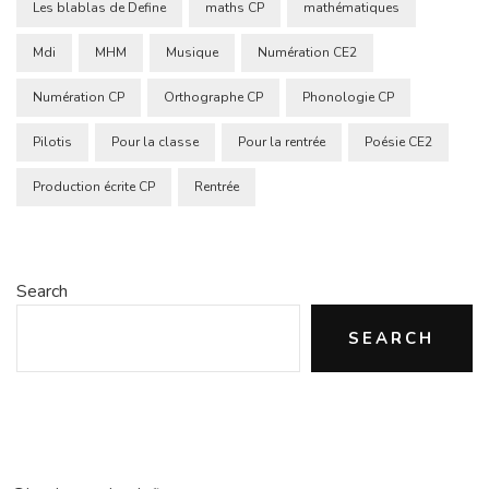
Les blablas de Define
maths CP
mathématiques
Mdi
MHM
Musique
Numération CE2
Numération CP
Orthographe CP
Phonologie CP
Pilotis
Pour la classe
Pour la rentrée
Poésie CE2
Production écrite CP
Rentrée
Search
SEARCH