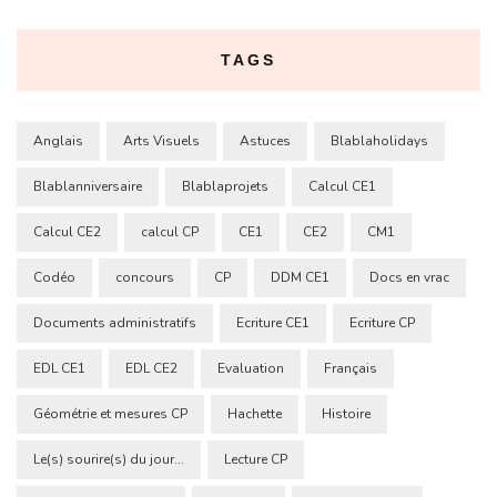
TAGS
Anglais
Arts Visuels
Astuces
Blablaholidays
Blablanniversaire
Blablaprojets
Calcul CE1
Calcul CE2
calcul CP
CE1
CE2
CM1
Codéo
concours
CP
DDM CE1
Docs en vrac
Documents administratifs
Ecriture CE1
Ecriture CP
EDL CE1
EDL CE2
Evaluation
Français
Géométrie et mesures CP
Hachette
Histoire
Le(s) sourire(s) du jour...
Lecture CP