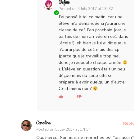
Define
Posted on
5 July 2017 at 18h32
J’ai pensé à toi ce matin, car une
élève m’a demandée si j’aurai une
classe de ce1 l’an prochain (car je
parlais de mon arrivée en ce1 dans
l’école !); eh bien je lui ai dit que je
n’aurai pas de ce1 mais des cp
(parce que je travaille trop mal
donc je redouble chaque année
). L’élève en question était un peu
déçue mais du coup elle se
prépare à avoir quelqu’un d’autre!
C’est mieux non?
Carolina
Reply
Posted on
5 July 2017 at 17h54
Oui, merci… Son mail de reproches est “assassin”.