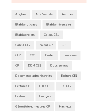
Anglais
Arts Visuels
Astuces
Blablaholidays
Blablanniversaire
Blablaprojets
Calcul CE1
Calcul CE2
calcul CP
CE1
CE2
CM1
Codéo
concours
CP
DDM CE1
Docs en vrac
Documents administratifs
Ecriture CE1
Ecriture CP
EDL CE1
EDL CE2
Evaluation
Français
Géométrie et mesures CP
Hachette