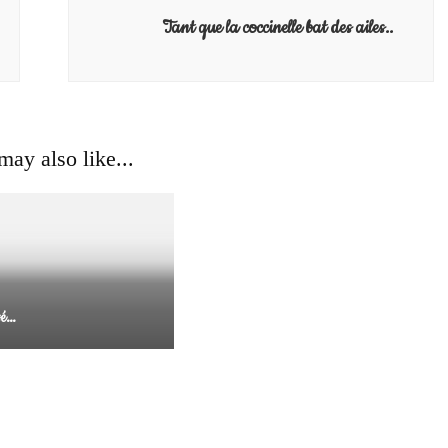
Tant que la coccinelle bat des ailes..
Divers
ay also like...
Ciné goûter: Azur et Asmar
sé…