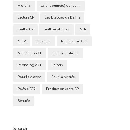
Histoire
Le(s) sourire(s) du jour...
Lecture CP
Les blablas de Define
maths CP
mathématiques
Mdi
MHM
Musique
Numération CE2
Numération CP
Orthographe CP
Phonologie CP
Pilotis
Pour la classe
Pour la rentrée
Poésie CE2
Production écrite CP
Rentrée
Search