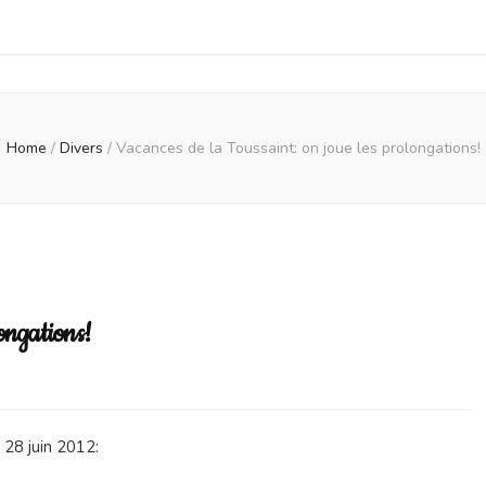
Home
/
Divers
/
Vacances de la Toussaint: on joue les prolongations!
longations!
ances
u 28 juin 2012:
ssaint: