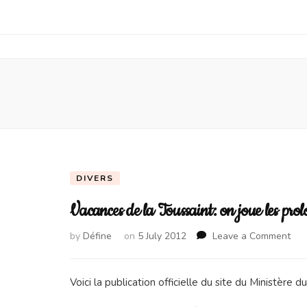
DIVERS
Vacances de la Toussaint: on joue les pro
on
by
Défine
on
5 July 2012
Leave a Comment
Vac
de
la
Voici la publication officielle du site du Ministère d
Tou