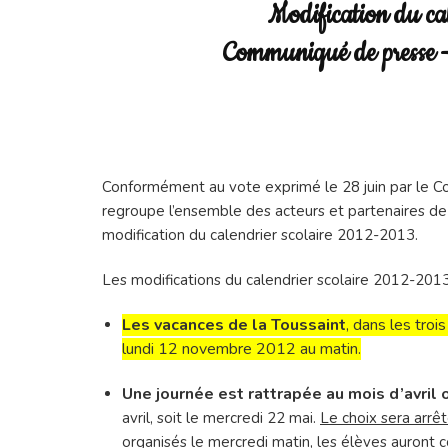
on
Modification du ca
jou
les
Communiqué de presse –
pro
Conformément au vote exprimé le 28 juin par le Con
regroupe l’ensemble des acteurs et partenaires de l
modification du calendrier scolaire 2012-2013.
Les modifications du calendrier scolaire 2012-2013
Les vacances de la Toussaint
, dans les troi
lundi 12 novembre
2012 au matin.
Une journée est rattrapée au mois d’avril 
avril, soit le mercredi 22 mai.
Le choix sera arrêt
organisés le mercredi matin, les élèves auront c