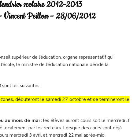
lendrier scolaire 2012-2013
e
 Vincent Peillon
– 28/06/2012
longations!
seil supérieur de l’éducation, organe représentatif qui
’école, le ministre de l’éducation nationale décide la
 sont les suivantes :
s zones,
débuteront le samedi 27 octobre et se termineront le
ou au mois de mai
:
les élèves auront cours soit le mercredi 3
é localement par les recteurs.
Lorsque des cours sont déjà
ours mercredi 3 avril et mercredi 22 mai après-midi.