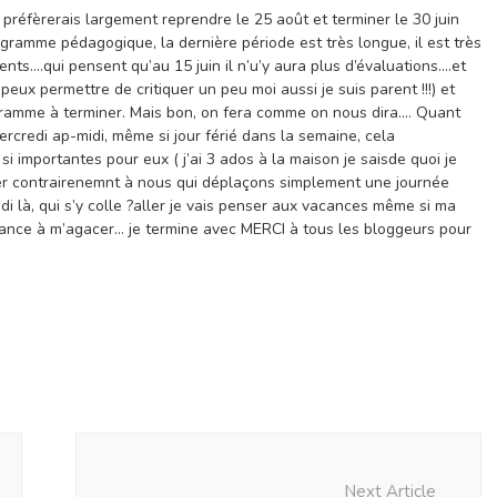
 préfèrerais largement reprendre le 25 août et terminer le 30 juin
ogramme pédagogique, la dernière période est très longue, il est très
arents….qui pensent qu’au 15 juin il n’u’y aura plus d’évaluations….et
peux permettre de critiquer un peu moi aussi je suis parent !!!) et
gramme à terminer. Mais bon, on fera comme on nous dira…. Quant
ercredi ap-midi, même si jour férié dans la semaine, cela
si importantes pour eux ( j’ai 3 ados à la maison je saisde quoi je
niser contrairenemnt à nous qui déplaçons simplement une journée
di là, qui s’y colle ?aller je vais penser aux vacances même si ma
ndance à m’agacer… je termine avec MERCI à tous les bloggeurs pour
Next Article