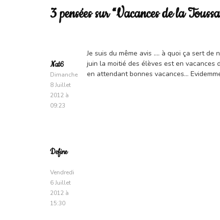
3 pensées sur “Vacances de la Toussai
Je suis du même avis …. à quoi ça sert de 
juin la moitié des élèves est en vacances
Nat6
en attendant bonnes vacances… Evidemmen
Dimanche
8 Juillet
2012 à
09:23
Define
Vendredi
6 Juillet
2012 à
15:30