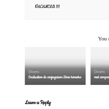
VACANCES !!!
You m
Divers
Divers
Evaluation de conjugaison 2ème trimestre
mot compo
Leave a Reply