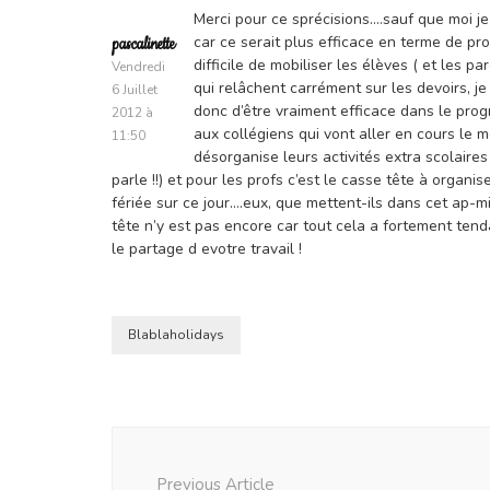
Merci pour ce sprécisions….sauf que moi je
car ce serait plus efficace en terme de pr
pascalinette
difficile de mobiliser les élèves ( et les p
Vendredi
qui relâchent carrément sur les devoirs, je 
6 Juillet
donc d’être vraiment efficace dans le pro
2012 à
aux collégiens qui vont aller en cours le m
11:50
désorganise leurs activités extra scolaires 
parle !!) et pour les profs c’est le casse tête à orga
fériée sur ce jour….eux, que mettent-ils dans cet ap-mi
tête n’y est pas encore car tout cela a fortement te
le partage d evotre travail !
Blablaholidays
Post
Navigation
Previous Article