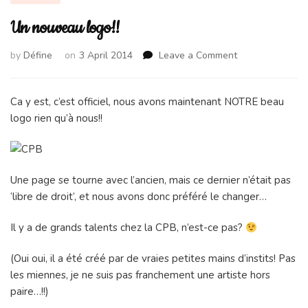
Un nouveau logo!!
on
by
Défine
on
3 April 2014
Leave a Comment
Un
nouveau
logo!!
Ca y est, c’est officiel, nous avons maintenant NOTRE beau
logo rien qu’à nous!!
Une page se tourne avec l’ancien, mais ce dernier n’était pas
‘libre de droit’, et nous avons donc préféré le changer…
Il y a de grands talents chez la CPB, n’est-ce pas?
(Oui oui, il a été créé par de vraies petites mains d’instits! Pas
les miennes, je ne suis pas franchement une artiste hors
paire…!!)