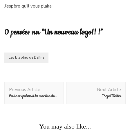
J’espère qu’il vous plaira!
0 pensées sur “Un nouveau logo!! !”
Les blablas de Define
Post
Previous Article
Next Article
Navigation
Ecrire un poème à la manière de…
Projet Twitter
You may also like...