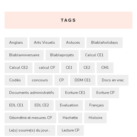
TAGS
Anglais
Arts Visuels
Astuces
Blablaholidays
Blablanniversaire
Blablaprojets
Calcul CE1
Calcul CE2
calcul CP
CE1
CE2
CM1
Codéo
concours
CP
DDM CE1
Docs en vrac
Documents administratifs
Ecriture CE1
Ecriture CP
EDL CE1
EDL CE2
Evaluation
Français
Géométrie et mesures CP
Hachette
Histoire
Le(s) sourire(s) du jour...
Lecture CP