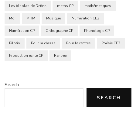
Les blablas de Define
maths CP
mathématiques
Mdi
MHM
Musique
Numération CE2
Numération CP
Orthographe CP
Phonologie CP
Pilotis
Pour la classe
Pour la rentrée
Poésie CE2
Production écrite CP
Rentrée
Search
SEARCH