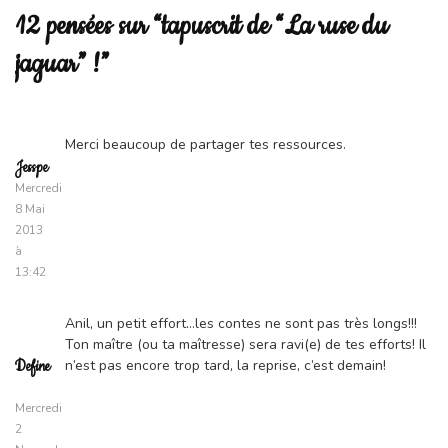
12 pensées sur “tapuscrit de “La ruse du
jaguar” !”
Merci beaucoup de partager tes ressources.
Jesspe
Mercredi
8 Mai
2013
à
13:42
Anil, un petit effort…les contes ne sont pas très longs!!!
Ton maître (ou ta maîtresse) sera ravi(e) de tes efforts! Il
n’est pas encore trop tard, la reprise, c’est demain!
Define
Mercredi
2