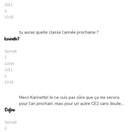
2011
à
10:42
tu auras quelle classe l’année prochaine ?
karinette7
Samedi
2
Juillet
2011
à
10:41
Merci Karinette! Je ne suis pas sûre que ça me servira
pour l’an prochain, mais pour un autre CE2 sans doute…
Define
Samedi
2