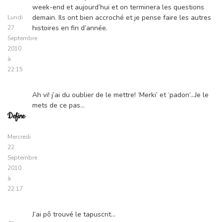
week-end et aujourd’hui et on terminera les questions
demain. Ils ont bien accroché et je pense faire les autres
Lundi
histoires en fin d’année.
27
Septembre
2010
à
22:15
Ah vi! j’ai du oublier de le mettre! ‘Merki’ et ‘padon’…Je le
mets de ce pas…
Define
Mercredi
22
Septembre
2010
à
22:17
J’ai pô trouvé le tapuscrit…