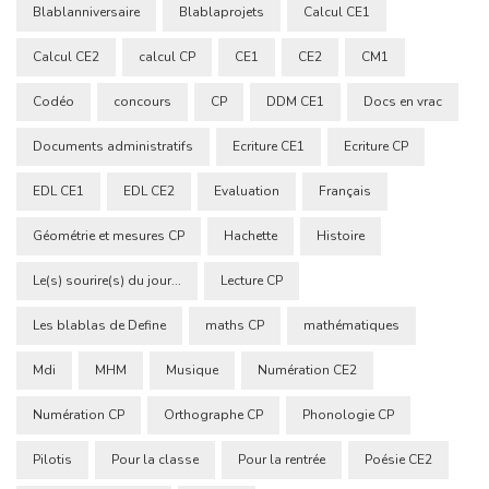
Blablanniversaire
Blablaprojets
Calcul CE1
Calcul CE2
calcul CP
CE1
CE2
CM1
Codéo
concours
CP
DDM CE1
Docs en vrac
Documents administratifs
Ecriture CE1
Ecriture CP
EDL CE1
EDL CE2
Evaluation
Français
Géométrie et mesures CP
Hachette
Histoire
Le(s) sourire(s) du jour...
Lecture CP
Les blablas de Define
maths CP
mathématiques
Mdi
MHM
Musique
Numération CE2
Numération CP
Orthographe CP
Phonologie CP
Pilotis
Pour la classe
Pour la rentrée
Poésie CE2