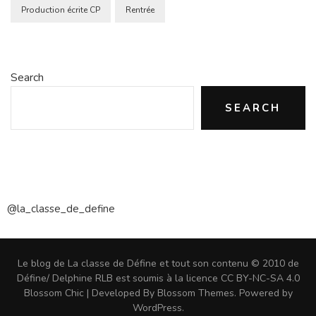
Production écrite CP
Rentrée
Search
SEARCH
@la_classe_de_define
Le blog de La classe de Défine et tout son contenu © 2010 de
Défine/ Delphine RLB est soumis à la licence CC BY-NC-SA 4.0
Blossom Chic | Developed By
Blossom Themes
. Powered by
WordPress
.