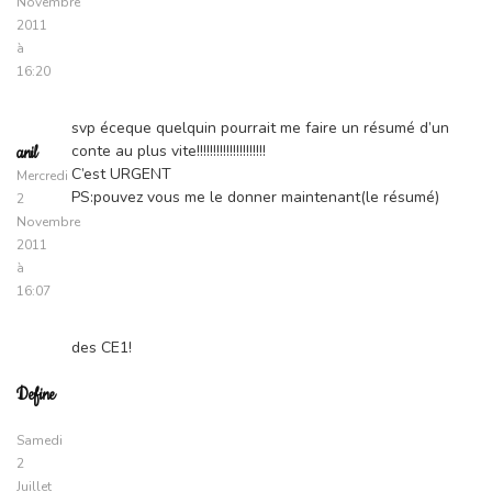
Novembre
2011
à
16:20
svp éceque quelquin pourrait me faire un résumé d’un
conte au plus vite!!!!!!!!!!!!!!!!!!!!!
anil
C’est URGENT
Mercredi
PS:pouvez vous me le donner maintenant(le résumé)
2
Novembre
2011
à
16:07
des CE1!
Define
Samedi
2
Juillet