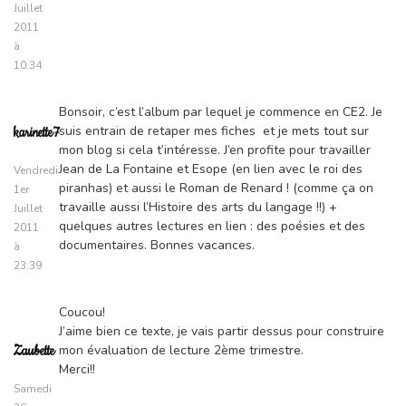
Juillet
2011
à
10:34
Bonsoir, c’est l’album par lequel je commence en CE2. Je
suis entrain de retaper mes fiches et je mets tout sur
karinette7
mon blog si cela t’intéresse. J’en profite pour travailler
Jean de La Fontaine et Esope (en lien avec le roi des
Vendredi
piranhas) et aussi le Roman de Renard ! (comme ça on
1er
travaille aussi l’Histoire des arts du langage !!) +
Juillet
quelques autres lectures en lien : des poésies et des
2011
documentaires. Bonnes vacances.
à
23:39
Coucou!
J’aime bien ce texte, je vais partir dessus pour construire
mon évaluation de lecture 2ème trimestre.
Zaubette
Merci!!
Samedi