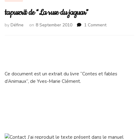
tapuscrit de “La ruse du jaguar”
on
by
Défine
on
8 September 2010
1 Comment
tapuscrit
de
“La
ruse
du
jaguar”
Ce document est un extrait du livre “Contes et fables
d’Animaux”, de Yves-Marie Clément.
J’ai reproduit le texte présent dans le manuel