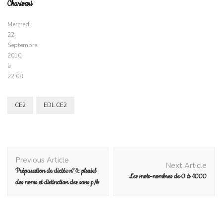
Charivari
Mercredi
22
Septembre
2010
à
22:08
CE2
EDL CE2
Post
Previous Article
Navigation
Next Article
Préparation de dictée n°1: pluriel
Les mots-nombres de 0 à 1000
des noms et distinction des sons p/b