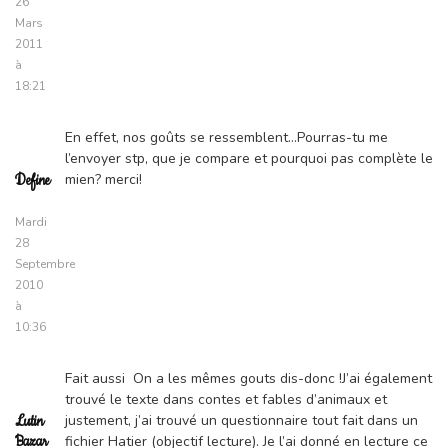
26
Mars
2011
à
18:21
En effet, nos goûts se ressemblent…Pourras-tu me
l’envoyer stp, que je compare et pourquoi pas complète le
mien? merci!
Define
Mardi
28
Septembre
2010
à
10:36
Fait aussi On a les mêmes gouts dis-donc !J’ai également
trouvé le texte dans contes et fables d’animaux et
justement, j’ai trouvé un questionnaire tout fait dans un
Lutin
Bazar
fichier Hatier (objectif lecture). Je l’ai donné en lecture ce