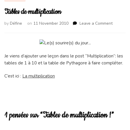
Tables de multiplication
on
by
Défine
on
11 November 2010
Leave a Comment
Tables
de
multiplica
Je viens d’ajouter une leçon dans le post “Multiplication”: les
tables de 1 à 10 et la table de Pythagore à faire compléter.
C’est ici :
La multiplication
1 pensées sur “Tables de multiplication !”