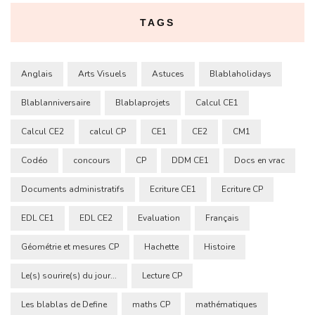
TAGS
Anglais
Arts Visuels
Astuces
Blablaholidays
Blablanniversaire
Blablaprojets
Calcul CE1
Calcul CE2
calcul CP
CE1
CE2
CM1
Codéo
concours
CP
DDM CE1
Docs en vrac
Documents administratifs
Ecriture CE1
Ecriture CP
EDL CE1
EDL CE2
Evaluation
Français
Géométrie et mesures CP
Hachette
Histoire
Le(s) sourire(s) du jour...
Lecture CP
Les blablas de Define
maths CP
mathématiques