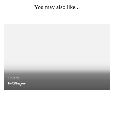
Divers
You may also like...
10 ans déjà…
Divers
Le 100ème jour
Divers
Compétences de l’évaluation n°2 VLM