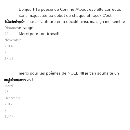
Bonjour! Ta poésie de Corinne Albaut est-elle correcte,
sans majuscule au début de chaque phrase? C’est
possible si l’auteure en a décidé ainsi, mais ça me semble
Mirobolande
étrange.
Dimanche
Merci pour ton travail!
23
Novembre
2014
à
17:31
merci pour les poèmes de NOËL !!!! je t’en souhaite un
joyeux !
verjulesverne
Mardi
25
Décembre
2012
à
18:47