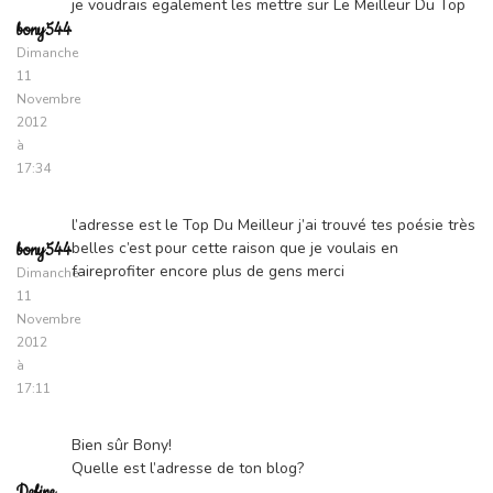
je voudrais egalement les mettre sur Le Meilleur Du Top
bony544
Dimanche
11
Novembre
2012
à
17:34
l’adresse est le Top Du Meilleur j’ai trouvé tes poésie très
belles c’est pour cette raison que je voulais en
bony544
faireprofiter encore plus de gens merci
Dimanche
11
Novembre
2012
à
17:11
Bien sûr Bony!
Quelle est l’adresse de ton blog?
Define