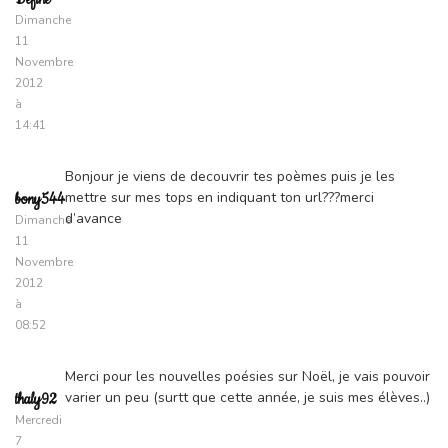
Dimanche
11
Novembre
2012
à
14:41
Bonjour je viens de decouvrir tes poèmes puis je les
mettre sur mes tops en indiquant ton url???merci
bony544
d’avance
Dimanche
11
Novembre
2012
à
08:52
Merci pour les nouvelles poésies sur Noël, je vais pouvoir
varier un peu (surtt que cette année, je suis mes élèves..)
thaly92
Mercredi
7