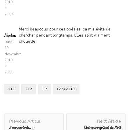
2010
à
23:04
Merci beaucoup pour ces poésies, ça m’a évité de
chercher pendant longtemps. Elles sont vraiment
Skeduz
chouette.
Lundi
29
Novembre
2010
à
20:56
CE1
CE2
CP
Poésie CE2
Post
Previous Article
Next Article
Navigation
Nouveau look… ;)
Ciné (sans goûter) de Noël