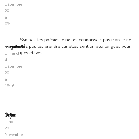
Décembre
2011
à
09:11
Sympas tes poésies je ne les connaissais pas mais je ne
vais pas les prendre car elles sont un peu longues pour
nougatine64
mes élèves!
Dimanche
4
Décembre
2011
à
18:16
Define
Lundi
29
Novembre