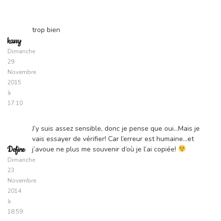
trop bien
kassy
Dimanche
29
Novembre
2015
à
17:10
J’y suis assez sensible, donc je pense que oui…Mais je
vais essayer de vérifier! Car l’erreur est humaine…et
j’avoue ne plus me souvenir d’où je l’ai copiée!
Define
Dimanche
23
Novembre
2014
à
18:59