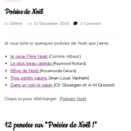
Poésies de Noël
on
by
Défine
on
11 December 2016
1 Comment
Poésies
de
Noël
Je vous liste ici quelques poésies de Noël que j’aime…
Je serai Père Noël
(Corinne Albaut)
Le plus beau cadeau
(Raymond Richard)
Rêve de Noël
(Rosemonde Gérard)
Trois petits sapins
(Jean-Louis Vanham)
Dans un coin le sapin
(Ch. Gloasgen et A-M Grosser)
Clique ici pour télécharger:
Poésies Noël
12 pensées sur “Poésies de Noël !”