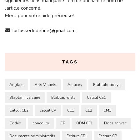
signaler les liens manquants, en me donnant le nom de
l'article concerné.
Merci pour votre aide précieuse!
laclassededefine@gmail.com
TAGS
Anglais
Arts Visuels
Astuces
Blablaholidays
Blablanniversaire
Blablaprojets
Calcul CE1
Calcul CE2
calcul CP
CE1
CE2
CM1
Codéo
concours
CP
DDM CE1
Docs en vrac
Documents administratifs
Ecriture CE1
Ecriture CP