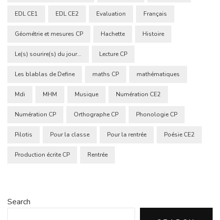
EDL CE1
EDL CE2
Evaluation
Français
Géométrie et mesures CP
Hachette
Histoire
Le(s) sourire(s) du jour...
Lecture CP
Les blablas de Define
maths CP
mathématiques
Mdi
MHM
Musique
Numération CE2
Numération CP
Orthographe CP
Phonologie CP
Pilotis
Pour la classe
Pour la rentrée
Poésie CE2
Production écrite CP
Rentrée
Search