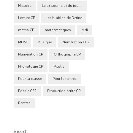
Histoire
Le(s) sourire(s) du jour...
Lecture CP
Les blablas de Define
maths CP
mathématiques
Mdi
MHM
Musique
Numération CE2
Numération CP
Orthographe CP
Phonologie CP
Pilotis
Pour la classe
Pour la rentrée
Poésie CE2
Production écrite CP
Rentrée
Search