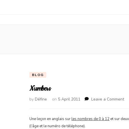
BLOG
Numbers
on
by
Défine
on
5 April 2011
Leave a Comment
Nu
Une leçon en anglais sur
les nombres de 0 à 12
et sur deu
(l’âge et le numéro de téléphone).