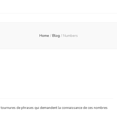
Home
/
Blog
/
Numbers
mbers
x tournures de phrases qui demandent la connaissance de ces nombres