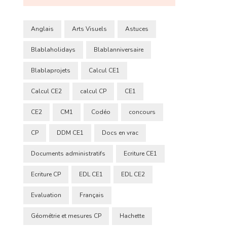
Anglais
Arts Visuels
Astuces
Blablaholidays
Blablanniversaire
Blablaprojets
Calcul CE1
Calcul CE2
calcul CP
CE1
CE2
CM1
Codéo
concours
CP
DDM CE1
Docs en vrac
Documents administratifs
Ecriture CE1
Ecriture CP
EDL CE1
EDL CE2
Evaluation
Français
Géométrie et mesures CP
Hachette