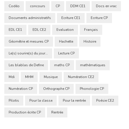
Codéo
concours
CP
DDM CE1
Docs en vrac
Documents administratifs
Ecriture CE1
Ecriture CP
EDL CE1
EDL CE2
Evaluation
Français
Géométrie et mesures CP
Hachette
Histoire
Le(s) sourire(s) du jour...
Lecture CP
Les blablas de Define
maths CP
mathématiques
Mdi
MHM
Musique
Numération CE2
Numération CP
Orthographe CP
Phonologie CP
Pilotis
Pour la classe
Pour la rentrée
Poésie CE2
Production écrite CP
Rentrée