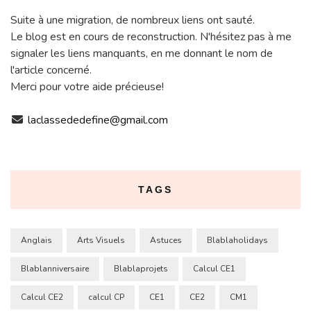
Suite à une migration, de nombreux liens ont sauté.
Le blog est en cours de reconstruction. N'hésitez pas à me
signaler les liens manquants, en me donnant le nom de
l'article concerné.
Merci pour votre aide précieuse!
laclassededefine@gmail.com
TAGS
Anglais
Arts Visuels
Astuces
Blablaholidays
Blablanniversaire
Blablaprojets
Calcul CE1
Calcul CE2
calcul CP
CE1
CE2
CM1