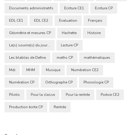
Documents administratifs
Ecriture CE1
Ecriture CP
EDL CE1
EDL CE2
Evaluation
Français
Géométrie et mesures CP
Hachette
Histoire
Le(s) sourire(s) du jour...
Lecture CP
Les blablas de Define
maths CP
mathématiques
Mdi
MHM
Musique
Numération CE2
Numération CP
Orthographe CP
Phonologie CP
Pilotis
Pour la classe
Pour la rentrée
Poésie CE2
Production écrite CP
Rentrée