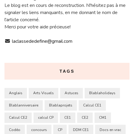
Le blog est en cours de reconstruction. N'hésitez pas à me
signaler les liens manquants, en me donnant le nom de
l'article concerné.
Merci pour votre aide précieuse!
laclassededefine@gmail.com
TAGS
Anglais
Arts Visuels
Astuces
Blablaholidays
Blablanniversaire
Blablaprojets
Calcul CE1
Calcul CE2
calcul CP
CE1
CE2
CM1
Codéo
concours
CP
DDM CE1
Docs en vrac