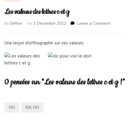
Les valeurs des lettres c et g
on
by
Défine
on
1 December 2012
Leave a Comment
Les
valeurs
des
Une leçon d’orthographe sur ces valeurs:
lettres
c
et
g
0 pensées sur “Les valeurs des lettres c et g !”
CE1
EDL CE1