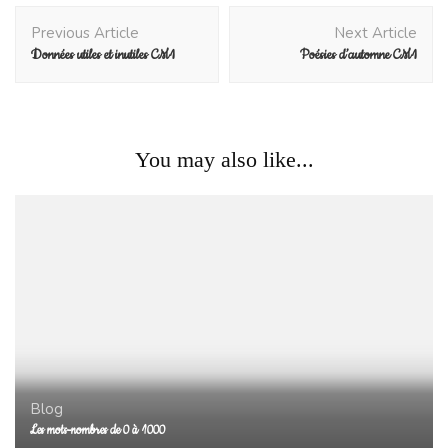
Post
Previous Article
Next Article
Navigation
Données utiles et inutiles CM1
Poésies d’automne CM1
You may also like...
Blog
Les mots-nombres de 0 à 1000