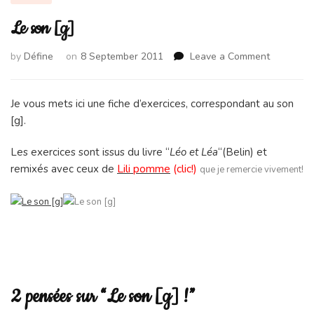
Le son [g]
on
by
Défine
on
8 September 2011
Leave a Comment
Le
son
[g]
Je vous mets ici une fiche d’exercices, correspondant au son
[g].
Les exercices sont issus du livre “
Léo et Léa
“(Belin) et
Lili pomme
(clic!)
remixés avec ceux de
que je remercie vivement!
2 pensées sur “Le son [g] !”