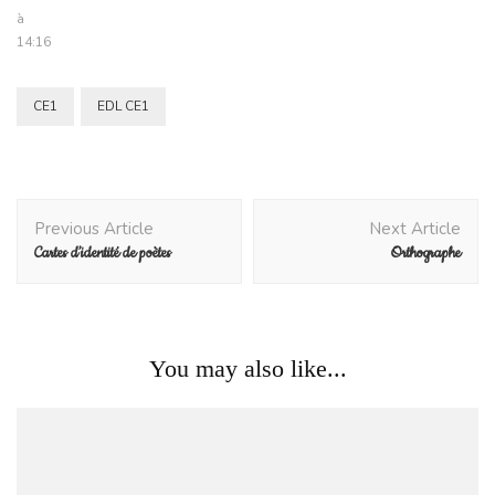
à
14:16
CE1
EDL CE1
Post
Previous Article
Next Article
Navigation
Cartes d’identité de poètes
Orthographe
You may also like...