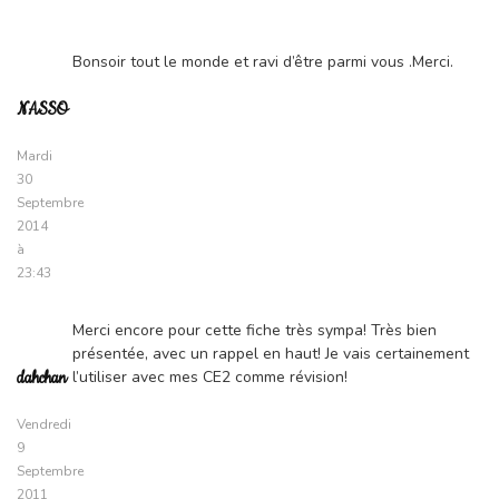
Bonsoir tout le monde et ravi d’être parmi vous .Merci.
NASSO
Mardi
30
Septembre
2014
à
23:43
Merci encore pour cette fiche très sympa! Très bien
présentée, avec un rappel en haut! Je vais certainement
l’utiliser avec mes CE2 comme révision!
dahchan
Vendredi
9
Septembre
2011