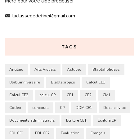
Merci pour votre aide précieuse!
laclassededefine@gmail.com
TAGS
Anglais
Arts Visuels
Astuces
Blablaholidays
Blablanniversaire
Blablaprojets
Calcul CE1
Calcul CE2
calcul CP
CE1
CE2
CM1
Codéo
concours
CP
DDM CE1
Docs en vrac
Documents administratifs
Ecriture CE1
Ecriture CP
EDL CE1
EDL CE2
Evaluation
Français