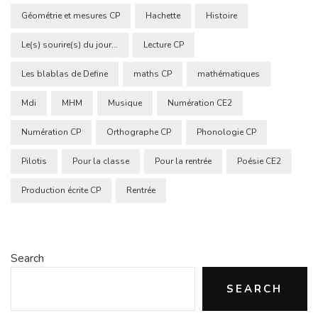
Géométrie et mesures CP
Hachette
Histoire
Le(s) sourire(s) du jour...
Lecture CP
Les blablas de Define
maths CP
mathématiques
Mdi
MHM
Musique
Numération CE2
Numération CP
Orthographe CP
Phonologie CP
Pilotis
Pour la classe
Pour la rentrée
Poésie CE2
Production écrite CP
Rentrée
Search
SEARCH