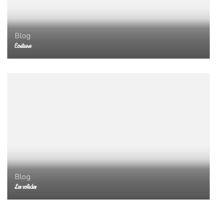
Blog
Ecriture
Blog
Les solides
Blog
“Charlie Green”: un petit roman sympa à découvrir!