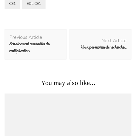
CE1
EDL CE1
Post
Previous Article
Navigation
Next Article
Entraînement aux tables de
Un super moteur de recherche…
multiplication
You may also like...