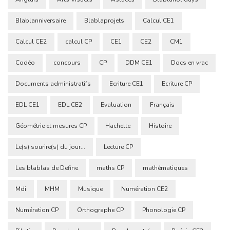
Blablanniversaire
Blablaprojets
Calcul CE1
Calcul CE2
calcul CP
CE1
CE2
CM1
Codéo
concours
CP
DDM CE1
Docs en vrac
Documents administratifs
Ecriture CE1
Ecriture CP
EDL CE1
EDL CE2
Evaluation
Français
Géométrie et mesures CP
Hachette
Histoire
Le(s) sourire(s) du jour...
Lecture CP
Les blablas de Define
maths CP
mathématiques
Mdi
MHM
Musique
Numération CE2
Numération CP
Orthographe CP
Phonologie CP