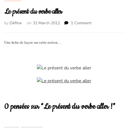
Le présent du verbe aller
on
by
Défine
on
31 March 2012
1 Comment
Le
présent
du
Une fiche de leçon sur cette notion…
verbe
aller
0 pensées sur “Le présent du verbe aller !”