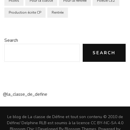
Pilotis
Pour la classe
Pour la rentrée
Poésie CE2
Production écrite CP
Rentrée
Search
SEARCH
@la_classe_de_define
Le blog de La classe de Défine et tout son contenu © 2010 de
Défine/ Delphine RLB est soumis à la licence CC BY-NC-SA 4.0
Blossom Chic | Developed By
Blossom Themes
. Powered by