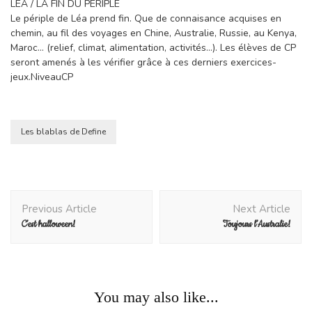
LÉA / LA FIN DU PÉRIPLE
Le périple de Léa prend fin. Que de connaisance acquises en
chemin, au fil des voyages en Chine, Australie, Russie, au Kenya,
Maroc… (relief, climat, alimentation, activités…). Les élèves de CP
seront amenés à les vérifier grâce à ces derniers exercices-
jeux.NiveauCP
Les blablas de Define
Post
Previous Article
Next Article
Navigation
C’est halloween!
Toujours l’Australie!
Divers
You may also like...
Vous êtes bienvenus chez moi!