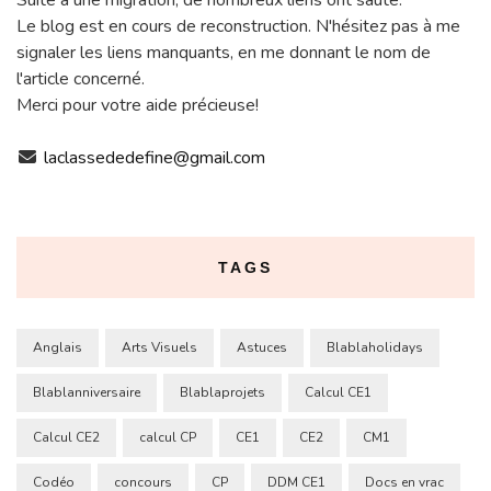
Suite à une migration, de nombreux liens ont sauté.
Le blog est en cours de reconstruction. N'hésitez pas à me
signaler les liens manquants, en me donnant le nom de
l'article concerné.
Merci pour votre aide précieuse!
laclassededefine@gmail.com
TAGS
Anglais
Arts Visuels
Astuces
Blablaholidays
Blablanniversaire
Blablaprojets
Calcul CE1
Calcul CE2
calcul CP
CE1
CE2
CM1
Codéo
concours
CP
DDM CE1
Docs en vrac