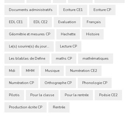
Documents administratifs
Ecriture CE1
Ecriture CP
EDL CE1
EDL CE2
Evaluation
Français
Géométrie et mesures CP
Hachette
Histoire
Le(s) sourire(s) du jour...
Lecture CP
Les blablas de Define
maths CP
mathématiques
Mdi
MHM
Musique
Numération CE2
Numération CP
Orthographe CP
Phonologie CP
Pilotis
Pour la classe
Pour la rentrée
Poésie CE2
Production écrite CP
Rentrée