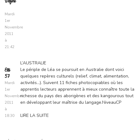
Define
Mardi
1er
Novembre
2011
à
21:42
L’AUSTRALIE
Le périple de Léa se poursuit en Australie dont voici
Etti
quelques repères culturels (relief, climat, alimentation,
57
activités…). Suivent 11 fiches photocopiables où les
Mardi
apprentis lecteurs apprennent à mieux connaître toute la
1er
richesse du pays des aborigènes et des kangourous tout
Novembre
en développant leur maîtrise du langage.NiveauCP
2011
à
LIRE LA SUITE
18:30