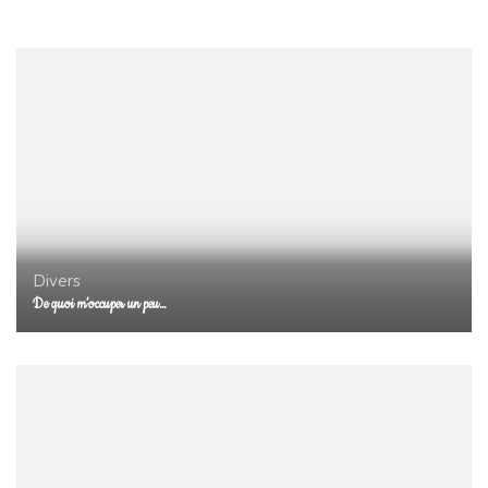
Divers
De quoi m’occuper un peu…