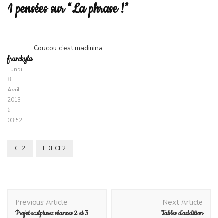
1 pensées sur “La phrase !”
Coucou c’est madinina
franckyla
Lundi
8
Avril
2013
à
03:52
CE2
EDL CE2
Post
Previous Article
Next Article
Navigation
Projet sculpture: séances 2 et 3
Tables d’addition