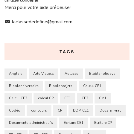
l'article concerné.
Merci pour votre aide précieuse!
laclassededefine@gmail.com
TAGS
Anglais
Arts Visuels
Astuces
Blablaholidays
Blablanniversaire
Blablaprojets
Calcul CE1
Calcul CE2
calcul CP
CE1
CE2
CM1
Codéo
concours
CP
DDM CE1
Docs en vrac
Documents administratifs
Ecriture CE1
Ecriture CP