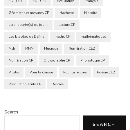
EDL CE1
EDL CE2
Evaluation
Français
Géométrie et mesures CP
Hachette
Histoire
Le(s) sourire(s) du jour...
Lecture CP
Les blablas de Define
maths CP
mathématiques
Mdi
MHM
Musique
Numération CE2
Numération CP
Orthographe CP
Phonologie CP
Pilotis
Pour la classe
Pour la rentrée
Poésie CE2
Production écrite CP
Rentrée
Search
SEARCH