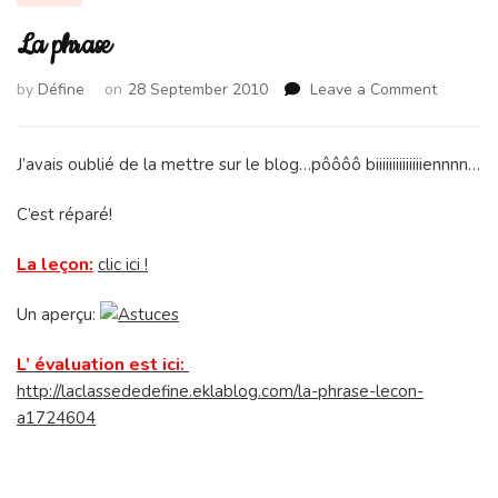
La phrase
on
by
Défine
on
28 September 2010
Leave a Comment
La
phrase
J’avais oublié de la mettre sur le blog…pôôôô biiiiiiiiiiiiiiennnn…
C’est réparé!
La leçon:
clic ici !
Un aperçu:
L’ évaluation est ici:
http://laclassededefine.eklablog.com/la-phrase-lecon-
a1724604