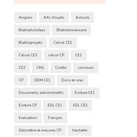
Anglais
Arts Visuels
Astuces
Blablaholidays
Blablanniversaire
Blablaprojets
Calcul CE1
Calcul CE2
calcul CP
CE1
CE2
CM1
Codéo
concours
CP
DDM CE1
Docs en vrac
Documents administratifs
Ecriture CE1
Ecriture CP
EDL CE1
EDL CE2
Evaluation
Français
Géométrie et mesures CP
Hachette