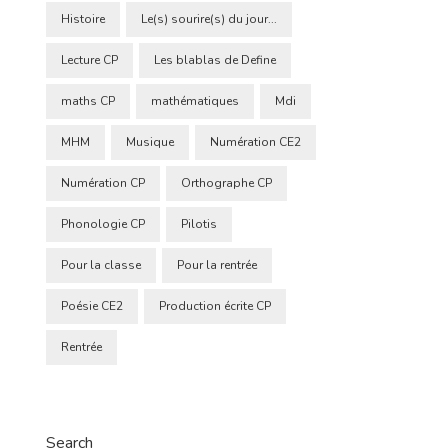
Histoire
Le(s) sourire(s) du jour...
Lecture CP
Les blablas de Define
maths CP
mathématiques
Mdi
MHM
Musique
Numération CE2
Numération CP
Orthographe CP
Phonologie CP
Pilotis
Pour la classe
Pour la rentrée
Poésie CE2
Production écrite CP
Rentrée
Search