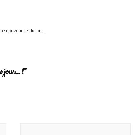
jour…
u jour… !”