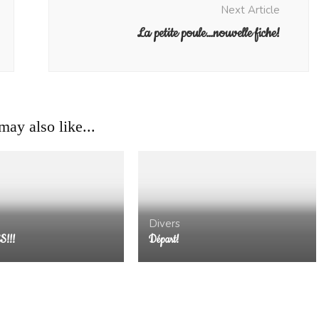
Next Article
La petite poule…nouvelle fiche!
ay also like...
Divers
!!!
Départ!