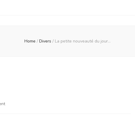
Home
/
Divers
/
La petite nouveauté du jour…
on
ent
La
petite
nouveauté
du