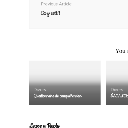
Previous Article
Ca y est!!!
You m
Divers
Divers
Questionnaire de compréhension
VACANCES
Leave a Reply