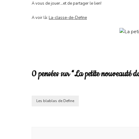
..
A vous de jouer.
et de partager le lien!
A voir là:
La-classe-de-Define
0 pensées sur “La petite nouveauté d
Les blablas de Define
Post
Navigation