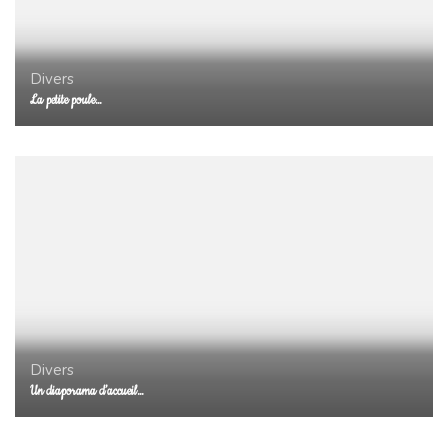
Divers
La petite poule…
Divers
Un diaporama d’accueil…