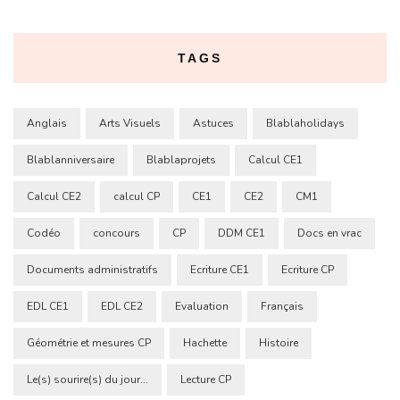
TAGS
Anglais
Arts Visuels
Astuces
Blablaholidays
Blablanniversaire
Blablaprojets
Calcul CE1
Calcul CE2
calcul CP
CE1
CE2
CM1
Codéo
concours
CP
DDM CE1
Docs en vrac
Documents administratifs
Ecriture CE1
Ecriture CP
EDL CE1
EDL CE2
Evaluation
Français
Géométrie et mesures CP
Hachette
Histoire
Le(s) sourire(s) du jour...
Lecture CP