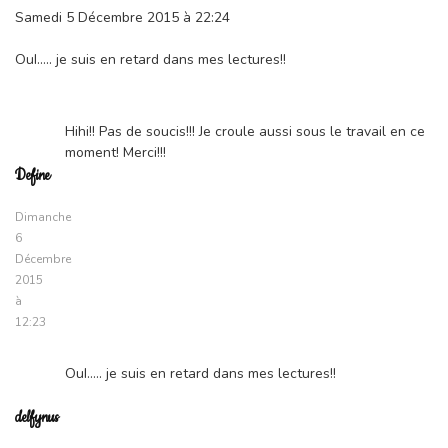
Samedi 5 Décembre 2015 à 22:24
OuI….. je suis en retard dans mes lectures!!
Hihi!! Pas de soucis!!! Je croule aussi sous le travail en ce
moment! Merci!!!
Define
Dimanche
6
Décembre
2015
à
12:23
OuI….. je suis en retard dans mes lectures!!
delfynus