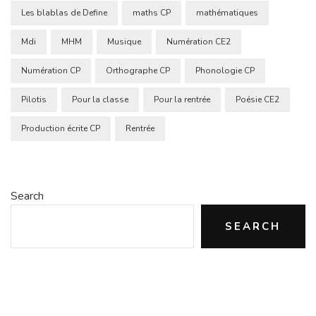
Les blablas de Define
maths CP
mathématiques
Mdi
MHM
Musique
Numération CE2
Numération CP
Orthographe CP
Phonologie CP
Pilotis
Pour la classe
Pour la rentrée
Poésie CE2
Production écrite CP
Rentrée
Search
SEARCH