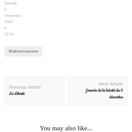
Samedi
5
Décembre
2015
à
22:24
Blablanniversaire
Post
Next Article
Navigation
Previous Article
Journée de la laïcité du 9
La Liberté
décembre
You may also like...