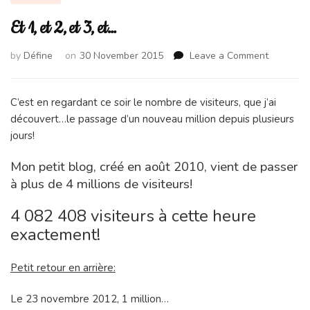
Et 1, et 2, et 3, et…
on
by
Défine
on
30 November 2015
Leave a Comment
Et
1,
et
C’est en regardant ce soir le nombre de visiteurs, que j’ai
2,
découvert…le passage d’un nouveau million depuis plusieurs
et
jours!
3,
et…
Mon petit blog, créé en août 2010, vient de passer
à plus de 4 millions de visiteurs!
4 082 408 visiteurs à cette heure
exactement!
Petit retour en arrière:
Le 23 novembre 2012, 1 million…