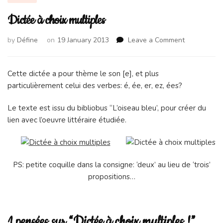
Dictée à choix multiples
on
by
Défine
on
19 January 2013
Leave a Comment
Dictée
à
choix
Cette dictée a pour thème le son [e], et plus
multiples
particulièrement celui des verbes: é, ée, er, ez, ées?
Le texte est issu du bibliobus “L’oiseau bleu’, pour créer du
lien avec l’oeuvre littéraire étudiée.
PS: petite coquille dans la consigne: ‘deux’ au lieu de ‘trois’
propositions…
1 pensées sur “Dictée à choix multiples !”