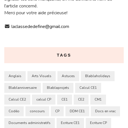
l'article concerné.
Merci pour votre aide précieuse!
laclassededefine@gmail.com
TAGS
Anglais
Arts Visuels
Astuces
Blablaholidays
Blablanniversaire
Blablaprojets
Calcul CE1
Calcul CE2
calcul CP
CE1
CE2
CM1
Codéo
concours
CP
DDM CE1
Docs en vrac
Documents administratifs
Ecriture CE1
Ecriture CP