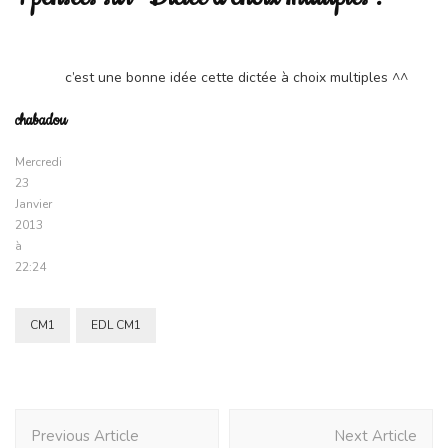
c’est une bonne idée cette dictée à choix multiples ^^
chabadou
Mercredi
23
Janvier
2013
à
22:24
CM1
EDL CM1
Post
Previous Article
Next Article
Navigation