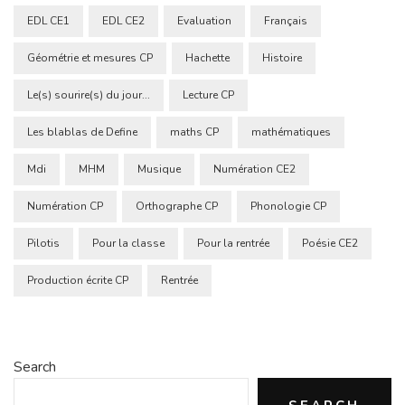
EDL CE1
EDL CE2
Evaluation
Français
Géométrie et mesures CP
Hachette
Histoire
Le(s) sourire(s) du jour...
Lecture CP
Les blablas de Define
maths CP
mathématiques
Mdi
MHM
Musique
Numération CE2
Numération CP
Orthographe CP
Phonologie CP
Pilotis
Pour la classe
Pour la rentrée
Poésie CE2
Production écrite CP
Rentrée
Search