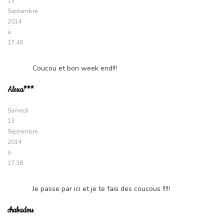
13
Septembre
2014
à
17:40
Coucou et bon week end!!!
Alexa***
Samedi
13
Septembre
2014
à
17:38
Je passe par ici et je te fais des coucous !!!!!
chabadou