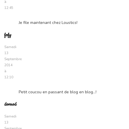
à
12:45
Je file maintenant chez Loustics!
fofy
Samedi
13
Septembre
2014
à
12:10
Petit coucou en passant de blog en blog…!
domrod
Samedi
13
Septembre