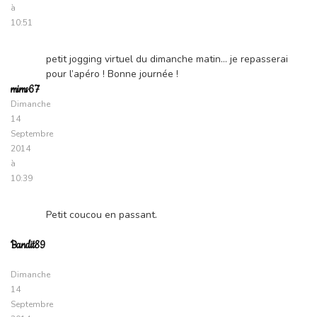
à
10:51
petit jogging virtuel du dimanche matin… je repasserai
pour l’apéro ! Bonne journée !
mims67
Dimanche
14
Septembre
2014
à
10:39
Petit coucou en passant.
Bandit89
Dimanche
14
Septembre