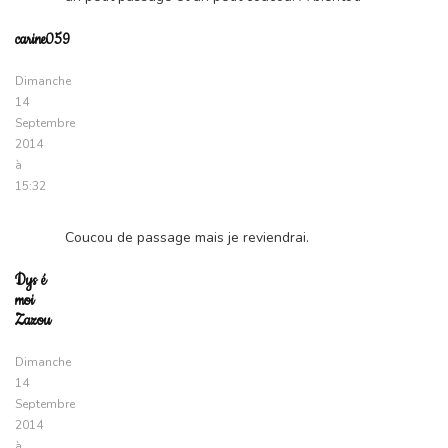
carine059
Dimanche
14
Septembre
2014
à
15:32
Coucou de passage mais je reviendrai.
Dys é
moi
Zazou
Dimanche
14
Septembre
2014
à