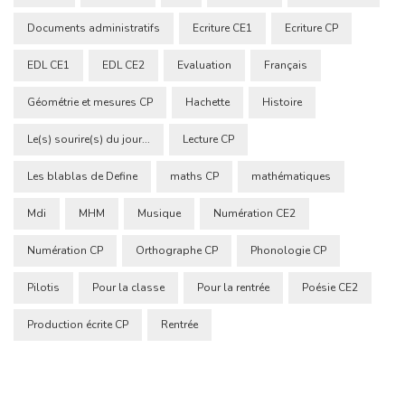
Documents administratifs
Ecriture CE1
Ecriture CP
EDL CE1
EDL CE2
Evaluation
Français
Géométrie et mesures CP
Hachette
Histoire
Le(s) sourire(s) du jour...
Lecture CP
Les blablas de Define
maths CP
mathématiques
Mdi
MHM
Musique
Numération CE2
Numération CP
Orthographe CP
Phonologie CP
Pilotis
Pour la classe
Pour la rentrée
Poésie CE2
Production écrite CP
Rentrée