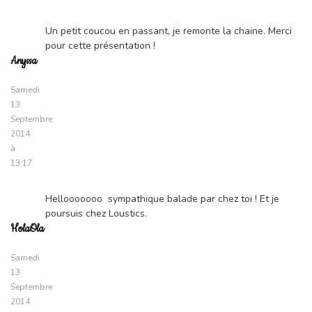
Un petit coucou en passant, je remonte la chaine. Merci
pour cette présentation !
Anyssa
Samedi
13
Septembre
2014
à
13:17
Hellooooooo sympathique balade par chez toi ! Et je
poursuis chez Loustics.
HolaOla
Samedi
13
Septembre
2014