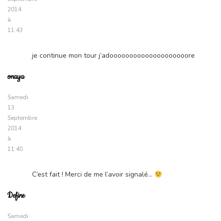
2014
à
11:43
je continue mon tour j’adoooooooooooooooooooore
onaya
Samedi
13
Septembre
2014
à
11:40
C’est fait ! Merci de me l’avoir signalé…
Define
Samedi