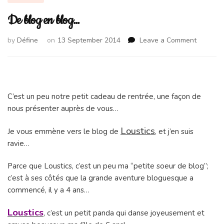
De blog en blog…
on
by
Défine
on
13 September 2014
Leave a Comment
De
blog
en
blog…
C’est un peu notre petit cadeau de rentrée, une façon de
nous présenter auprès de vous…
Loustics
Je vous emmène vers le blog de
, et j’en suis
ravie…
Parce que Loustics, c’est un peu ma “petite soeur de blog”;
c’est à ses côtés que la grande aventure bloguesque a
commencé, il y a 4 ans…
Loustics
, c’est un petit panda qui danse joyeusement et