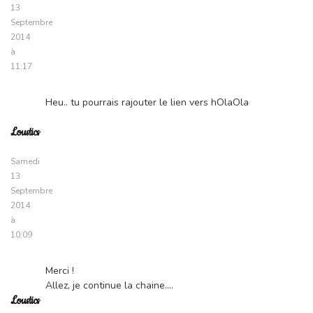
13
Septembre
2014
à
11:17
Heu.. tu pourrais rajouter le lien vers hOlaOla
Loustics
Samedi
13
Septembre
2014
à
10:09
Merci !
Allez, je continue la chaine….
Loustics