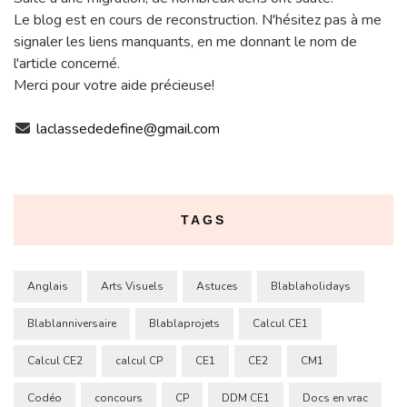
Le blog est en cours de reconstruction. N'hésitez pas à me
signaler les liens manquants, en me donnant le nom de
l'article concerné.
Merci pour votre aide précieuse!
laclassededefine@gmail.com
TAGS
Anglais
Arts Visuels
Astuces
Blablaholidays
Blablanniversaire
Blablaprojets
Calcul CE1
Calcul CE2
calcul CP
CE1
CE2
CM1
Codéo
concours
CP
DDM CE1
Docs en vrac