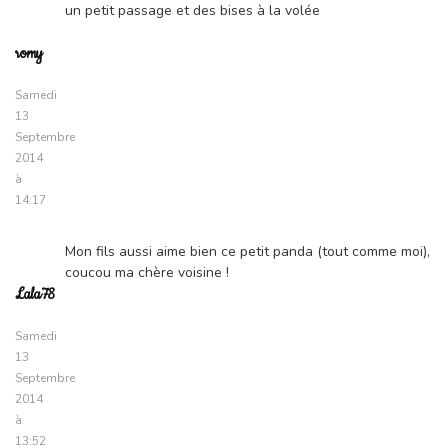
un petit passage et des bises à la volée
romy
Samedi
13
Septembre
2014
à
14:17
Mon fils aussi aime bien ce petit panda (tout comme moi),
coucou ma chère voisine !
Lala78
Samedi
13
Septembre
2014
à
13:52