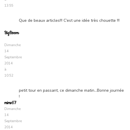
13:55
Que de beaux articles!!! C’est une idée très chouette !!!
BigBoom
Dimanche
14
Septembre
2014
à
10:52
petit tour en passant, ce dimanche matin…Bonne journée
!
mims67
Dimanche
14
Septembre
2014