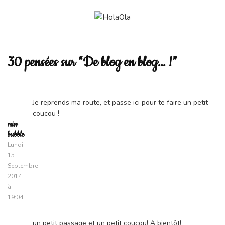
30 pensées sur “De blog en blog… !”
Je reprends ma route, et passe ici pour te faire un petit
coucou !
miss
bubble
Lundi
15
Septembre
2014
à
19:04
un petit passage et un petit coucou! A bientôt!