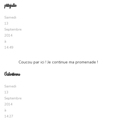
ptitejulie
Samedi
13
Septembre
2014
à
14:49
Coucou par ici ! Je continue ma promenade !
Valentinou
Samedi
13
Septembre
2014
à
14:27