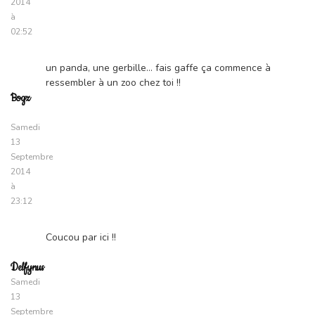
2014
à
02:52
un panda, une gerbille… fais gaffe ça commence à
ressembler à un zoo chez toi !!
Bogz
Samedi
13
Septembre
2014
à
23:12
Coucou par ici !!
Delfynus
Samedi
13
Septembre