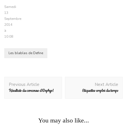
Samedi
13
Septembre
2014
à
10:08
Les blablas de Define
Post
Previous Article
Next Article
Navigation
Résultats du concours d’Orphys!
Etiquettes emploi du temps
Divers
You may also like...
Accueillir ses élèves en classe dès 8h20 en élémentaire