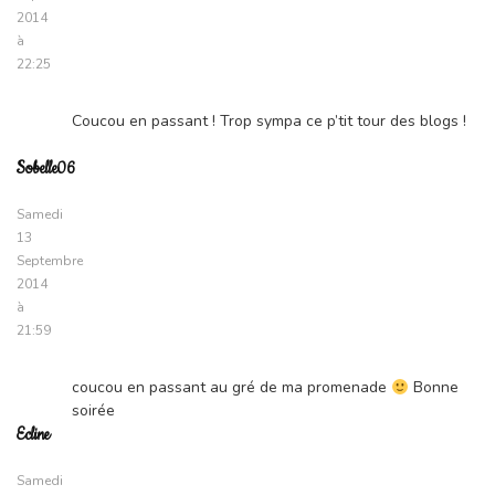
2014
à
22:25
Coucou en passant ! Trop sympa ce p’tit tour des blogs !
Sobelle06
Samedi
13
Septembre
2014
à
21:59
coucou en passant au gré de ma promenade
Bonne
soirée
Ecline
Samedi