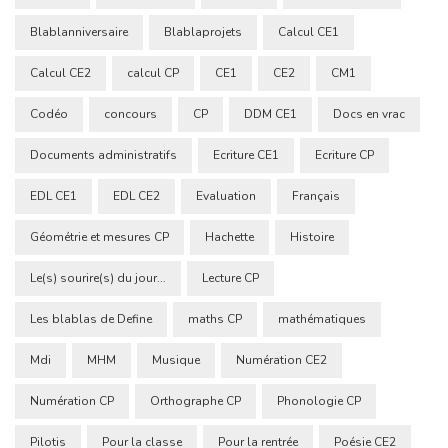
Blablanniversaire
Blablaprojets
Calcul CE1
Calcul CE2
calcul CP
CE1
CE2
CM1
Codéo
concours
CP
DDM CE1
Docs en vrac
Documents administratifs
Ecriture CE1
Ecriture CP
EDL CE1
EDL CE2
Evaluation
Français
Géométrie et mesures CP
Hachette
Histoire
Le(s) sourire(s) du jour...
Lecture CP
Les blablas de Define
maths CP
mathématiques
Mdi
MHM
Musique
Numération CE2
Numération CP
Orthographe CP
Phonologie CP
Pilotis
Pour la classe
Pour la rentrée
Poésie CE2