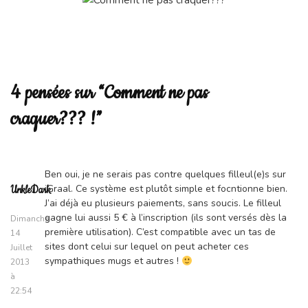
4 pensées sur “Comment ne pas
craquer??? !”
Ben oui, je ne serais pas contre quelques filleul(e)s sur
iGraal. Ce système est plutôt simple et focntionne bien.
UnkleDark
J’ai déjà eu plusieurs paiements, sans soucis. Le filleul
gagne lui aussi 5 € à l’inscription (ils sont versés dès la
Dimanche
première utilisation). C’est compatible avec un tas de
14
sites dont celui sur lequel on peut acheter ces
Juillet
sympathiques mugs et autres !
2013
à
22:54