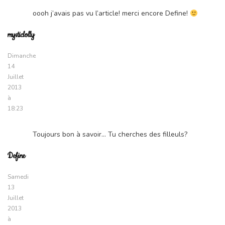
oooh j’avais pas vu l’article! merci encore Define!
mysticlolly
Dimanche
14
Juillet
2013
à
18:23
Toujours bon à savoir… Tu cherches des filleuls?
Define
Samedi
13
Juillet
2013
à