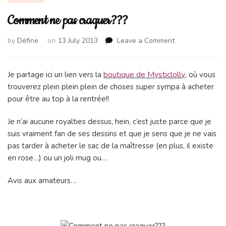
Comment ne pas craquer???
on
by
Défine
on
13 July 2013
Leave a Comment
Comment
ne
pas
boutique de Mysticlolly
Je partage ici un lien vers la
, où vous
craquer???
trouverez plein plein plein de choses super sympa à acheter
pour être au top à la rentrée!!
Je n’ai aucune royalties dessus, hein, c’est juste parce que je
suis vraiment fan de ses dessins et que je sens que je ne vais
pas tarder à acheter le sac de la maîtresse (en plus, il existe
en rose…
) ou un joli mug ou…
Avis aux amateurs…