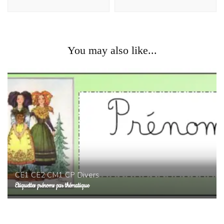
You may also like...
CE1
CE2
CM1
CP
Divers
Etiquettes prénoms par thématique
Divers
Non classé
Assez des feutres d’ardoise! Vive les Woodys!