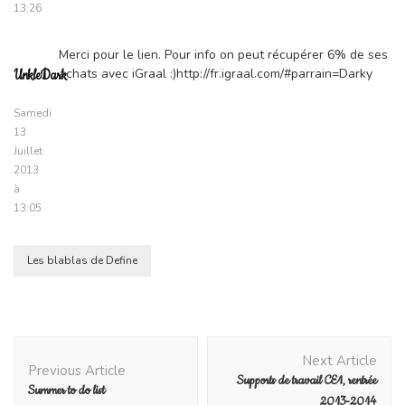
13:26
Merci pour le lien. Pour info on peut récupérer 6% de ses
achats avec iGraal :)http://fr.igraal.com/#parrain=Darky
UnkleDark
Samedi
13
Juillet
2013
à
13:05
Les blablas de Define
Post
Next Article
Navigation
Previous Article
Supports de travail CE1, rentrée
Summer to do list
2013-2014