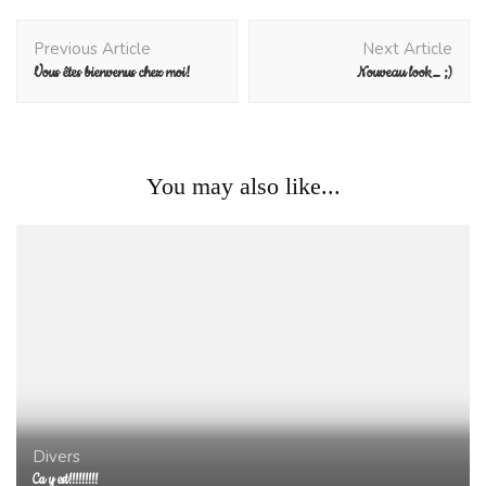
Post
Previous Article
Next Article
Navigation
Vous êtes bienvenus chez moi!
Nouveau look… ;)
You may also like...
Divers
Ca y est!!!!!!!!!