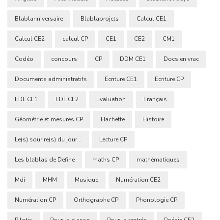
Blablanniversaire
Blablaprojets
Calcul CE1
Calcul CE2
calcul CP
CE1
CE2
CM1
Codéo
concours
CP
DDM CE1
Docs en vrac
Documents administratifs
Ecriture CE1
Ecriture CP
EDL CE1
EDL CE2
Evaluation
Français
Géométrie et mesures CP
Hachette
Histoire
Le(s) sourire(s) du jour...
Lecture CP
Les blablas de Define
maths CP
mathématiques
Mdi
MHM
Musique
Numération CE2
Numération CP
Orthographe CP
Phonologie CP