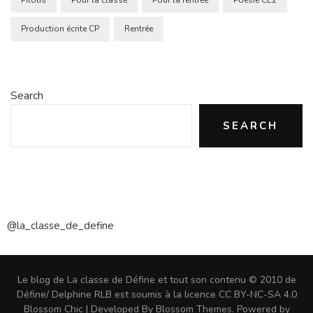
Pilotis
Pour la classe
Pour la rentrée
Poésie CE2
Production écrite CP
Rentrée
Search
SEARCH
@la_classe_de_define
Le blog de La classe de Défine et tout son contenu © 2010 de
Défine/ Delphine RLB est soumis à la licence CC BY-NC-SA 4.0
Blossom Chic | Developed By
Blossom Themes
. Powered by