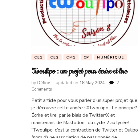
CE1
CE2
CM1
CP
NUMÉRIQUE
Twoulipo : un projet pour écrire et lire
by
Défine
updated on
18 May 2024
2
on
Comments
Twoulipo
Petit article pour vous parler d’un super projet que
:
je découvre cette année : #Twoulipo ! Le principe?
un
projet
Écrire et lire, par le biais de Twitter/X et
pour
maintenant de Mastodon , du cycle 2 au lycée!
écrire
“Twoulipo, c’est la contraction de Twitter et Oulipo
et
(nom d’une association de passionnés de