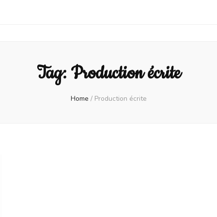
Tag:
Production écrite
Home
/
Production écrite