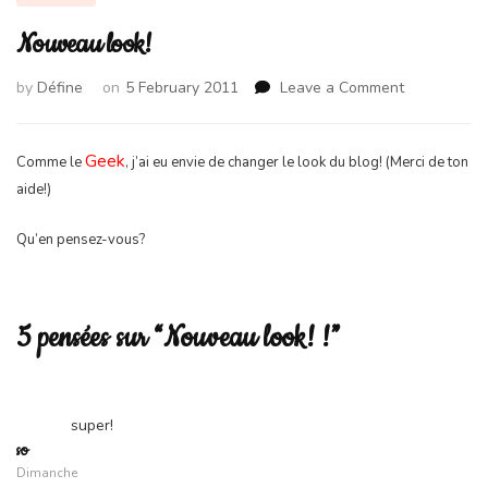
Nouveau look!
on
by
Défine
on
5 February 2011
Leave a Comment
Nouveau
look!
Geek
Comme le
, j’ai eu envie de changer le look du blog! (Merci de ton
aide!)
Qu’en pensez-vous?
5 pensées sur “Nouveau look! !”
super!
so
Dimanche