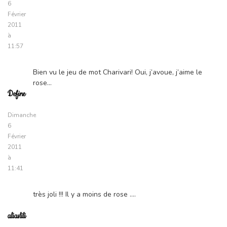
6
Février
2011
à
11:57
Bien vu le jeu de mot Charivari! Oui, j’avoue, j’aime le
rose…
Define
Dimanche
6
Février
2011
à
11:41
très joli !!! Il y a moins de rose ….
aliaslili