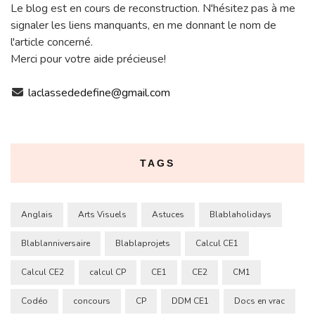
Le blog est en cours de reconstruction. N'hésitez pas à me
signaler les liens manquants, en me donnant le nom de
l'article concerné.
Merci pour votre aide précieuse!
laclassededefine@gmail.com
TAGS
Anglais
Arts Visuels
Astuces
Blablaholidays
Blablanniversaire
Blablaprojets
Calcul CE1
Calcul CE2
calcul CP
CE1
CE2
CM1
Codéo
concours
CP
DDM CE1
Docs en vrac