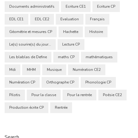
Documents administratifs
Ecriture CE1
Ecriture CP
EDL CE1
EDL CE2
Evaluation
Français
Géométrie et mesures CP
Hachette
Histoire
Le(s) sourire(s) du jour...
Lecture CP
Les blablas de Define
maths CP
mathématiques
Mdi
MHM
Musique
Numération CE2
Numération CP
Orthographe CP
Phonologie CP
Pilotis
Pour la classe
Pour la rentrée
Poésie CE2
Production écrite CP
Rentrée
Search