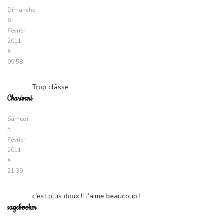
Dimanche
6
Février
2011
à
09:58
Trop clâsse
Charivari
Samedi
5
Février
2011
à
21:39
c’est plus doux !! J’aime beaucoup !
sagebooker