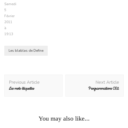
Samedi
5
Février
2011
à
19:13
Les blablas de Define
Post
Previous Article
Next Article
Navigation
Les mots étiquettes
Programmations CE2
You may also like...