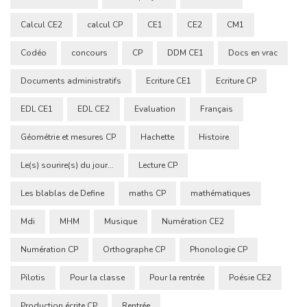
Calcul CE2
calcul CP
CE1
CE2
CM1
Codéo
concours
CP
DDM CE1
Docs en vrac
Documents administratifs
Ecriture CE1
Ecriture CP
EDL CE1
EDL CE2
Evaluation
Français
Géométrie et mesures CP
Hachette
Histoire
Le(s) sourire(s) du jour...
Lecture CP
Les blablas de Define
maths CP
mathématiques
Mdi
MHM
Musique
Numération CE2
Numération CP
Orthographe CP
Phonologie CP
Pilotis
Pour la classe
Pour la rentrée
Poésie CE2
Production écrite CP
Rentrée