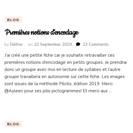
BLOG
Premières notions d’encodage
on
by
Défine
on
22 September 2019
23 Comments
Premières
J’ai créé une petite fiche car je souhaite retravailler ces
notions
premières notions d’encodage en petits groupes. Je prendrai
d’encodage
donc un groupe avec moi en lecture de syllabes et l’autre
groupe travaillera en autonomie sur cette fiche. Les images
sont issues de la méthode Pilotis, édition 2019. Merci
@Ayleen pour ses jolis pictogrammes! Et merci aux …
BLOG