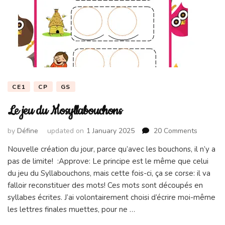
CE1
CP
GS
Le jeu du Mosyllabouchons
on
by
Défine
updated on
1 January 2025
20 Comments
Le
Nouvelle création du jour, parce qu’avec les bouchons, il n’y a
jeu
pas de limite! :Approve: Le principe est le même que celui
du
Mosylla
du jeu du Syllabouchons, mais cette fois-ci, ça se corse: il va
falloir reconstituer des mots! Ces mots sont découpés en
syllabes écrites. J’ai volontairement choisi d’écrire moi-même
les lettres finales muettes, pour ne …