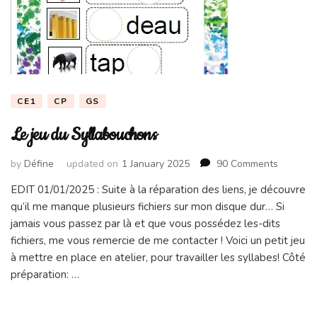
CE1
CP
GS
Le jeu du Syllabouchons
on
by
Défine
updated on
1 January 2025
90 Comments
Le
EDIT 01/01/2025 : Suite à la réparation des liens, je découvre
jeu
qu’il me manque plusieurs fichiers sur mon disque dur… Si
du
Syllabo
jamais vous passez par là et que vous possédez les-dits
fichiers, me vous remercie de me contacter ! Voici un petit jeu
à mettre en place en atelier, pour travailler les syllabes! Côté
préparation: …