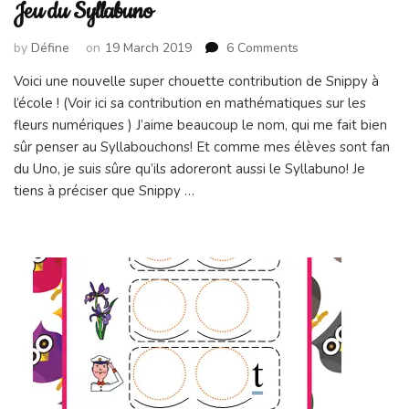
Jeu du Syllabuno
on
by
Défine
on
19 March 2019
6 Comments
Jeu
Voici une nouvelle super chouette contribution de Snippy à
du
l’école ! (Voir ici sa contribution en mathématiques sur les
Syllabuno
fleurs numériques ) J’aime beaucoup le nom, qui me fait bien
sûr penser au Syllabouchons! Et comme mes élèves sont fan
du Uno, je suis sûre qu’ils adoreront aussi le Syllabuno! Je
tiens à préciser que Snippy …