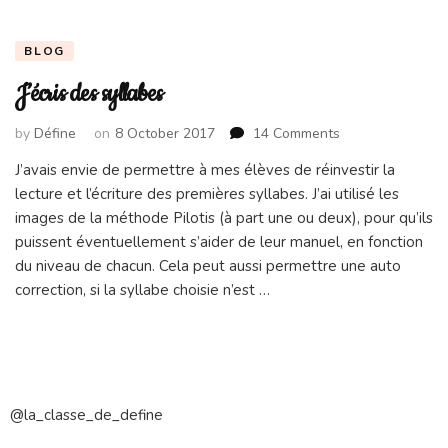
BLOG
J’écris des syllabes
on
by
Défine
on
8 October 2017
14 Comments
J’écris
J’avais envie de permettre à mes élèves de réinvestir la
des
lecture et l’écriture des premières syllabes. J’ai utilisé les
syllabes
images de la méthode Pilotis (à part une ou deux), pour qu’ils
puissent éventuellement s’aider de leur manuel, en fonction
du niveau de chacun. Cela peut aussi permettre une auto
correction, si la syllabe choisie n’est …
@la_classe_de_define