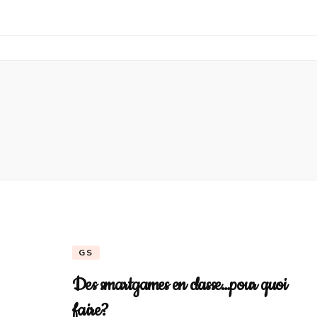
GS
Des smartgames en classe…pour quoi
faire?