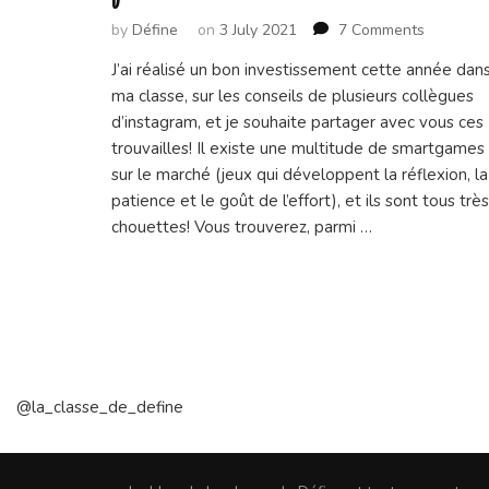
on
by
Défine
on
3 July 2021
7 Comments
Des
J’ai réalisé un bon investissement cette année dan
smartga
ma classe, sur les conseils de plusieurs collègues
en
classe…
d’instagram, et je souhaite partager avec vous ces
pour
trouvailles! Il existe une multitude de smartgames
quoi
sur le marché (jeux qui développent la réflexion, la
faire?
patience et le goût de l’effort), et ils sont tous très
chouettes! Vous trouverez, parmi …
@la_classe_de_define