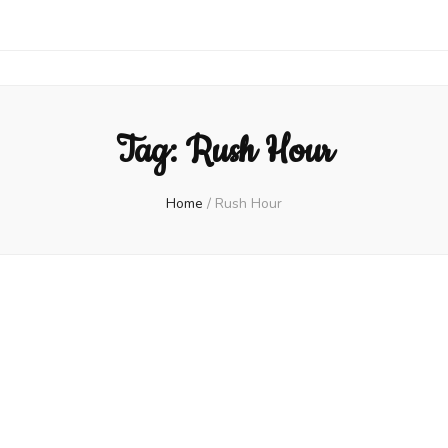
Tag:
Rush Hour
Home
/
Rush Hour