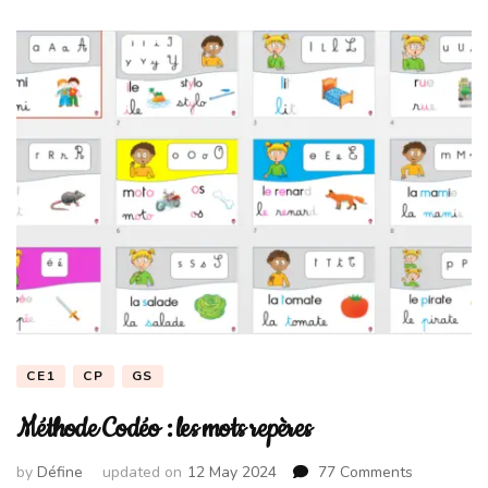
CE1
CP
GS
Méthode Codéo : les mots repères
on
by
Défine
updated on
12 May 2024
77 Comments