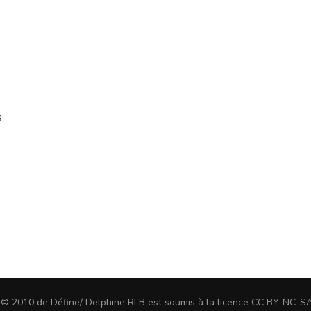
s
u © 2010 de Défine/ Delphine RLB est soumis à la licence CC BY-NC-S