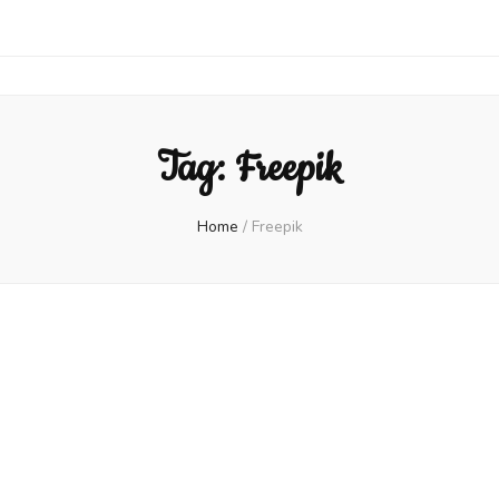
Tag:
Freepik
Home
/
Freepik