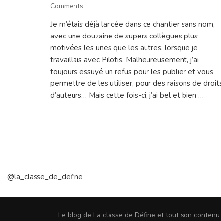
on
Comments
Paperboards
Je m’étais déjà lancée dans ce chantier sans nom,
Codéo
avec une douzaine de supers collègues plus
motivées les unes que les autres, lorsque je
travaillais avec Pilotis. Malheureusement, j’ai
toujours essuyé un refus pour les publier et vous
permettre de les utiliser, pour des raisons de droit
d’auteurs… Mais cette fois-ci, j’ai bel et bien …
@la_classe_de_define
Le blog de La classe de Défine et tout son conten