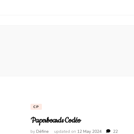
CP
Paperboards Codéo
by
Défine
updated on
12 May 2024
22