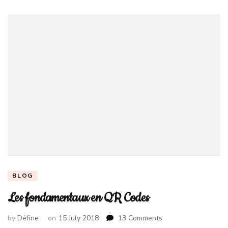
BLOG
Les fondamentaux en QR Codes
on
by
Défine
on
15 July 2018
13 Comments