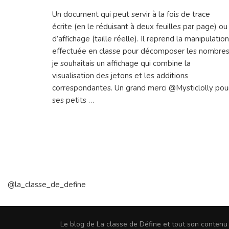
Un document qui peut servir à la fois de trace
écrite (en le réduisant à deux feuilles par page) ou
d’affichage (taille réelle). Il reprend la manipulation
effectuée en classe pour décomposer les nombres
je souhaitais un affichage qui combine la
visualisation des jetons et les additions
correspondantes. Un grand merci @Mysticlolly pou
ses petits …
@la_classe_de_define
Le blog de La classe de Défine et tout son conten