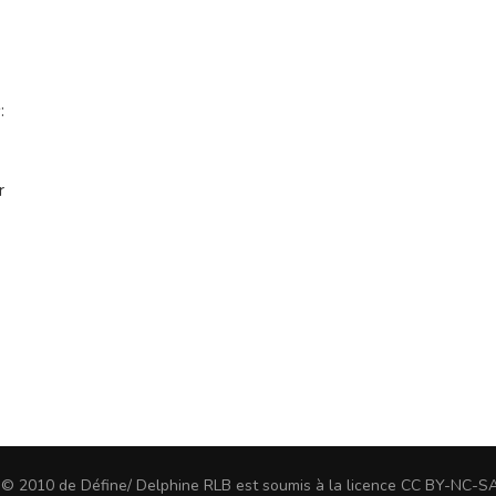
Les
maisons
des
nombres
:
r
u © 2010 de Défine/ Delphine RLB est soumis à la licence CC BY-NC-S