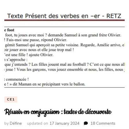
CE1
Réussir en conjugaison : textes de découverte
on
by
Défine
updated on
17 January 2024
18 Comments