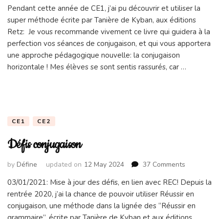
Réussir
Pendant cette année de CE1, j’ai pu découvrir et utiliser la
en
super méthode écrite par Tanière de Kyban, aux éditions
conjug
:
Retz: Je vous recommande vivement ce livre qui guidera à la
textes
perfection vos séances de conjugaison, et qui vous apportera
de
une approche pédagogique nouvelle: la conjugaison
découv
horizontale ! Mes élèves se sont sentis rassurés, car …
CE1
CE2
Défis conjugaison
on
by
Défine
updated on
12 May 2024
37 Comments
Défis
03/01/2021: Mise à jour des défis, en lien avec REC! Depuis la
conjugaiso
rentrée 2020, j’ai la chance de pouvoir utiliser Réussir en
conjugaison, une méthode dans la lignée des “Réussir en
grammaire”, écrite par Tanière de Kyban et aux éditions