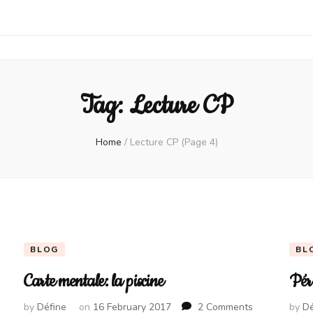
Tag:
Lecture CP
Home
/
Lecture CP
(Page 4)
BLOG
BL
Carte mentale: la piscine
Péri
on
by
Défine
on
16 February 2017
2 Comments
by
Dé