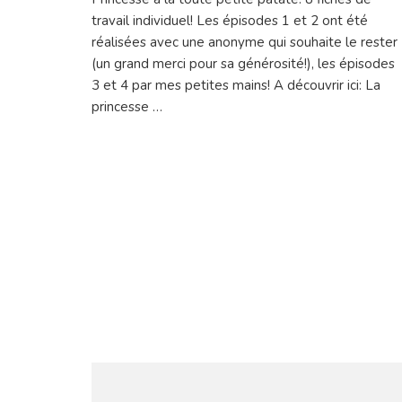
petit
ajout
travail individuel! Les épisodes 1 et 2 ont été
en
réalisées avec une anonyme qui souhaite le rester
lecture…
(un grand merci pour sa générosité!), les épisodes
3 et 4 par mes petites mains! A découvrir ici: La
princesse …