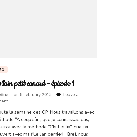
OG
ilain petit canard – épisode 1
fine
on
6 February 2013
Leave a
on
ment
Le
toute la semaine des CP. Nous travaillons avec
vilain
thode “A coup sûr”, que je connaissais pas,
petit
canard
aussi avec la méthode “Chut je lis”, que j’ai
–
vert avec ma fille l’an dernier! Bref, nous