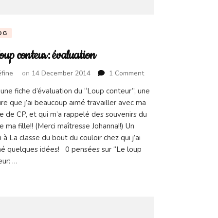
OG
loup conteur: évaluation
on
fine
on
14 December 2014
1 Comment
Le
 une fiche d’évaluation du “Loup conteur”, une
loup
ire que j’ai beaucoup aimé travailler avec ma
conteur:
évaluation
se de CP, et qui m’a rappelé des souvenirs du
 ma fille!! (Merci maîtresse Johanna!!) Un
 à La classe du bout du couloir chez qui j’ai
hé quelques idées! 0 pensées sur “Le loup
eur: …