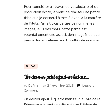
Le
Pour compléter un travail de vocabulaire et de
du
production écrite, je viens de réaliser une petite
soi
A
fiche que je donnerai à mes élèves. A la manière
la
de Pilotis, j’ai fait trois parties: Je nomme les
pis
images, je lis des mots: cette partie est
volontairement une association image/mot, pour
permettre aux élèves en difficultés de nommer …
BLOG
Un dernier petit ajout en lecture…
by
Défine
on
2 November 2016
Leave a
on
Comment
Un
Un dernier ajout ‘à quatre mains’sur le livre de la
dernier
Princesse à la toute petite patate: 8 fiches de