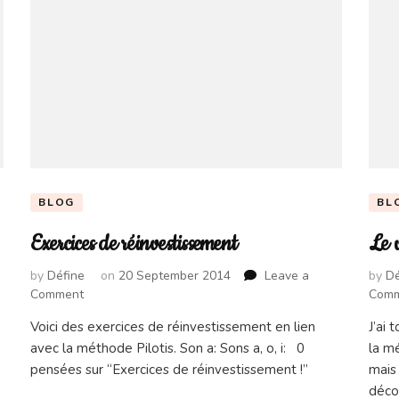
BLOG
BL
Exercices de réinvestissement
Le v
by
Défine
on
20 September 2014
Leave a
by
Dé
on
Comment
Com
Exercices
Voici des exercices de réinvestissement en lien
J’ai 
de
avec la méthode Pilotis. Son a: Sons a, o, i: 0
la mé
réinvestissement
pensées sur “Exercices de réinvestissement !”
mais 
décou