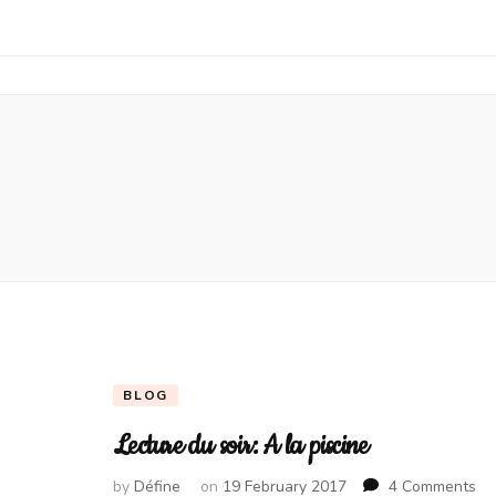
BLOG
Lecture du soir: A la piscine
on
by
Défine
on
19 February 2017
4 Comments