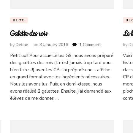
BLOG
BL
Galette des rois
Le 
on
by
Défine
on
3 January 2016
1 Comment
by
Dé
Galette
Petit up!! Pour accueillir les GS, nous avons préparé
Voici
des
des galettes des rois (Il n’est jamais trop tard pour
histo
rois
bien faire…!) avec les CP. J’ai préparé une… affiche
clas
en grand format avec les ingrédients nécessaires.
CP de
Nous les avons lus. Puis, en demi-classe, nous
merci
avons réalisé 2 galettes. Ensuite, j’ai demandé aux
pioc
élèves de me donner, …
cont