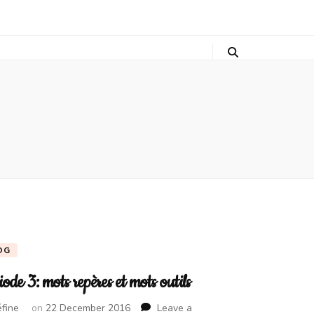
OG
ode 3: mots repères et mots outils
fine
on
22 December 2016
Leave a