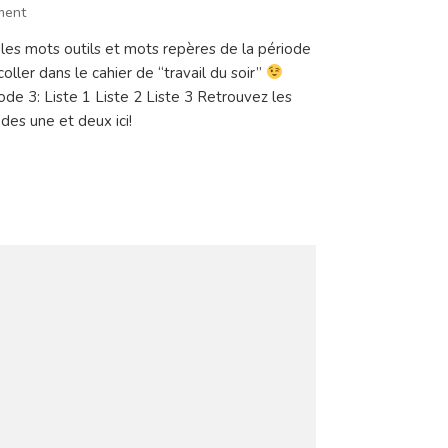
on
ment
Période
 les mots outils et mots repères de la période
3:
coller dans le cahier de “travail du soir”
mots
repères
de 3: Liste 1 Liste 2 Liste 3 Retrouvez les
et
odes une et deux ici!
mots
outils