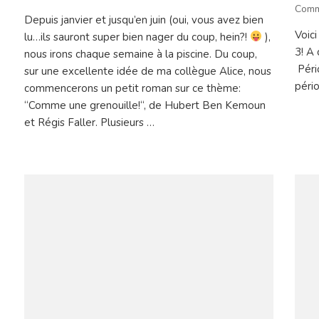
cture
Carte
Com
Depuis janvier et jusqu’en juin (oui, vous avez bien
mentale:
Voici
lu…ils sauront super bien nager du coup, hein?!
),
r:
la
3! A 
piscine
nous irons chaque semaine à la piscine. Du coup,
Pério
sur une excellente idée de ma collègue Alice, nous
cine
péri
commencerons un petit roman sur ce thème:
“Comme une grenouille!“, de Hubert Ben Kemoun
et Régis Faller. Plusieurs …